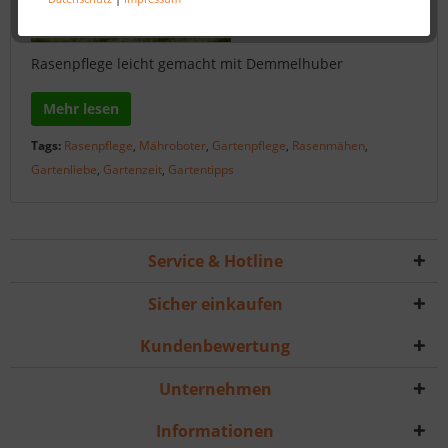
Rasenpflege leicht gemacht mit Demmelhuber
Mehr lesen
Tags:
Rasenpflege
,
Mähroboter
,
Gartenpflege
,
Rasenmähen
,
Gartenliebe
,
Gartenzeit
,
Gartentipps
Service & Hotline
Sicher einkaufen
Kundenbewertung
Unternehmen
Informationen