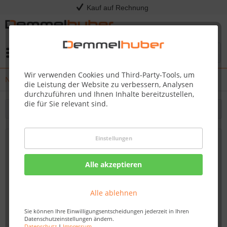
Kauf auf Rechnung
Menü
Wir verwenden Cookies und Third-Party-Tools, um
News
die Leistung der Website zu verbessern, Analysen
durchzuführen und Ihnen Inhalte bereitzustellen,
die für Sie relevant sind.
Filtern
Einstellungen
Mähroboter-Aktion: Kauf ab 899,00 EUR²
oder mtl 24,99 EUR¹ im Abo.
Alle akzeptieren
Von: Nadine Wagner
15.05.23 14:30
Alle ablehnen
Sie können Ihre Einwilligungsentscheidungen jederzeit in Ihren
Datenschutzeinstellungen ändern.
Datenschutz
|
Impressum