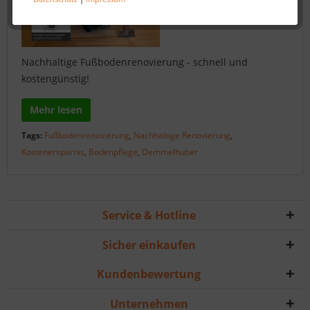
Nachhaltige Fußbodenrenovierung - schnell und
kostengünstig!
Mehr lesen
Tags:
Fußbodenrenovierung
,
Nachhaltige Renovierung
,
Kostenersparnis
,
Bodenpflege
,
Demmelhuber
Service & Hotline
Sicher einkaufen
Kundenbewertung
Unternehmen