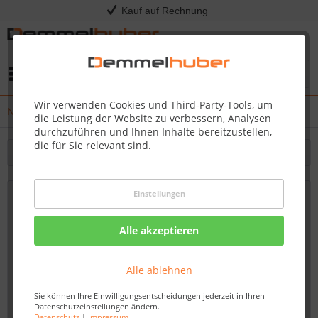
Kauf auf Rechnung
Menü
Wir verwenden Cookies und Third-Party-Tools, um
News
die Leistung der Website zu verbessern, Analysen
durchzuführen und Ihnen Inhalte bereitzustellen,
die für Sie relevant sind.
Filtern
Einstellungen
Fußboden renovieren: Schnell,
kostengünstig und nachhaltig -
Alle akzeptieren
Demmelhuber
Von: Nadine Wagner
22.09.23 07:30
Alle ablehnen
Sie können Ihre Einwilligungsentscheidungen jederzeit in Ihren
Datenschutzeinstellungen ändern.
Datenschutz
|
Impressum