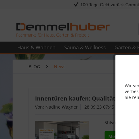
100 Tage Geld-zurück-Garant
Fachmarkt für Haus, Garten & Freizeit
Haus & Wohnen
Sauna & Wellness
Garten & F
BLOG
News
Wir ve
verbes
Sie rel
Innentüren kaufen: Qualität und De
Von: Nadine Wagner
28.09.23 07:45
Stilvolle Innent
Mehr lesen