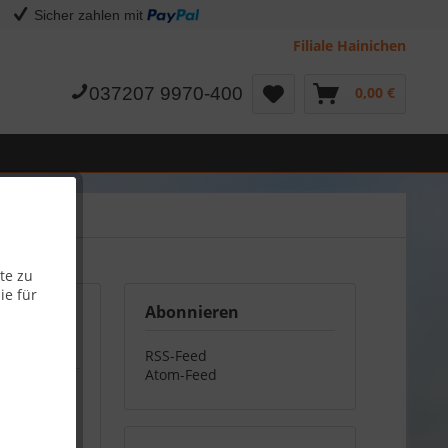
Sicher zahlen mit
Filiale Hainichen
037207 9970-400
0,00 €
te zu
ie für
Abonnieren
RSS-Feed
Atom-Feed