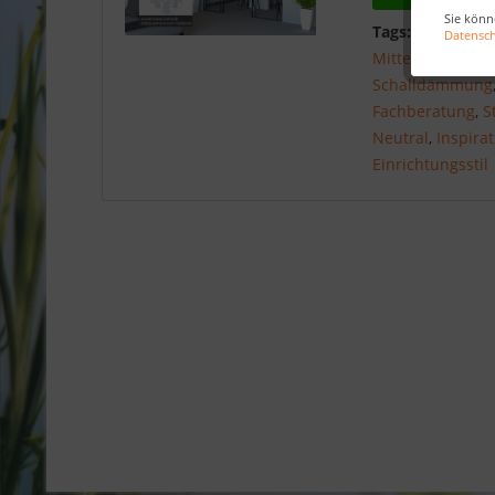
Sie könn
Tags:
Innentüre
Datensc
Mittelpreisig
,
Hi
Schalldämmung
Fachberatung
,
S
Neutral
,
Inspira
Einrichtungsstil