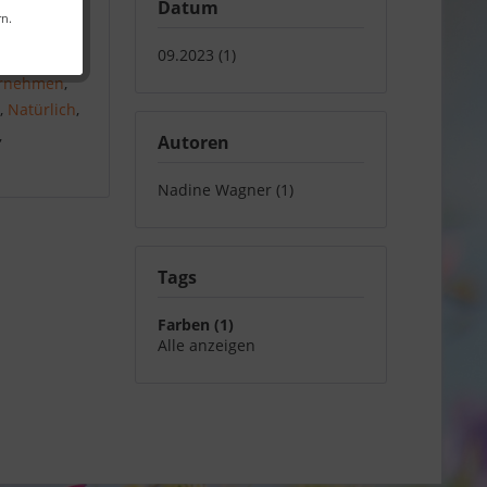
Datum
rn.
09.2023 (1)
häre
,
rnehmen
,
e
,
Natürlich
,
,
Autoren
Nadine Wagner (1)
Tags
Farben (1)
Alle anzeigen