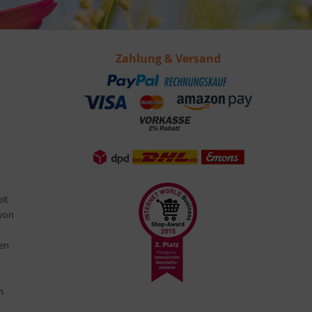
Zahlung & Versand
eit
 von
ten
n