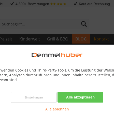
ie
4.500+ Bewertungen
Kauf auf Rechnung
reizeit
Kinderwelt
Grill & BBQ
BLOG
Kontakt
rwenden Cookies und Third-Party-Tools, um die Leistung der Websi
sern, Analysen durchzuführen und Ihnen Inhalte bereitzustellen, d
evant sind.
sign für jedes Budget - Demmelhuber
Alle akzeptieren
Einstellungen
üren für Ihr Wohnambiente.
Alle ablehnen