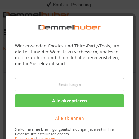
Kauf auf Rechnung
Menü
Wir verwenden Cookies und Third-Party-Tools, um
News
die Leistung der Website zu verbessern, Analysen
durchzuführen und Ihnen Inhalte bereitzustellen,
die für Sie relevant sind.
Filtern
Einstellungen
Raumteiler, Einbauschränke - Ihre Vision,
Unser Handwerk - Maßgeschneiderte
Alle akzeptieren
Raumgestaltung von Demmelhuber
Von: Nadine Wagner
20.10.23 07:15
Alle ablehnen
Sie können Ihre Einwilligungsentscheidungen jederzeit in Ihren
Datenschutzeinstellungen ändern.
Datenschutz
|
Impressum