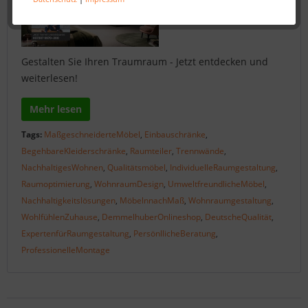
Gestalten Sie Ihren Traumraum - Jetzt entdecken und
weiterlesen!
Mehr lesen
Tags:
MaßgeschneiderteMöbel
,
Einbauschränke
,
BegehbareKleiderschränke
,
Raumteiler
,
Trennwände
,
NachhaltigesWohnen
,
Qualitätsmöbel
,
IndividuelleRaumgestaltung
,
Raumoptimierung
,
WohnraumDesign
,
UmweltfreundlicheMöbel
,
Nachhaltigkeitslösungen
,
MöbelnnachMaß
,
Wohnraumgestaltung
,
WohlfühlenZuhause
,
DemmelhuberOnlineshop
,
DeutscheQualität
,
ExpertenfürRaumgestaltung
,
PersönllicheBeratung
,
ProfessionelleMontage