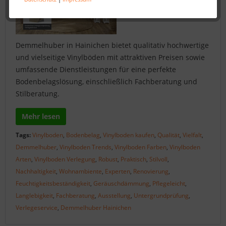
Demmelhuber in Hainichen bietet qualitativ hochwertige
und vielseitige Vinylböden mit attraktiven Preisen sowie
umfassende Dienstleistungen für eine perfekte
Bodenbelagslösung, einschließlich Fachberatung und
Stilberatung.
Mehr lesen
Tags:
Vinylboden
,
Bodenbelag
,
Vinylboden kaufen
,
Qualität
,
Vielfalt
,
Demmelhuber
,
Vinylboden Trends
,
Vinylboden Farben
,
Vinylboden
Arten
,
Vinylboden Verlegung
,
Robust
,
Praktisch
,
Stilvoll
,
Nachhaltigkeit
,
Wohnambiente
,
Experten
,
Renovierung
,
Feuchtigkeitsbeständigkeit
,
Geräuschdämmung
,
Pflegeleicht
,
Langlebigkeit
,
Fachberatung
,
Ausstellung
,
Untergrundprüfung
,
Verlegeservice
,
Demmelhuber Hainichen