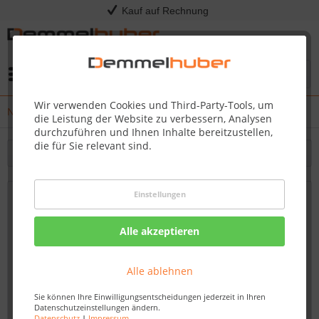
Kauf auf Rechnung
Menü
Wir verwenden Cookies und Third-Party-Tools, um
News
die Leistung der Website zu verbessern, Analysen
durchzuführen und Ihnen Inhalte bereitzustellen,
die für Sie relevant sind.
Filtern
Einstellungen
Vinylboden kaufen zu attraktiven Preisen
bei Demmelhuber in Hainichen – Robust,
Alle akzeptieren
praktisch und stilvoll
Von: Nadine Wagner
15.09.23 13:30
Alle ablehnen
Sie können Ihre Einwilligungsentscheidungen jederzeit in Ihren
Datenschutzeinstellungen ändern.
Datenschutz
|
Impressum