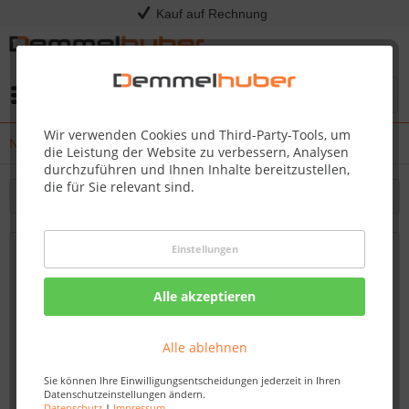
Kauf auf Rechnung
Menü
Wir verwenden Cookies und Third-Party-Tools, um
News
die Leistung der Website zu verbessern, Analysen
durchzuführen und Ihnen Inhalte bereitzustellen,
die für Sie relevant sind.
Filtern
Einstellungen
Innentüren kaufen: Qualität und Design
für jedes Budget - Demmelhuber
Alle akzeptieren
Von: Nadine Wagner
28.09.23 07:45
Alle ablehnen
Sie können Ihre Einwilligungsentscheidungen jederzeit in Ihren
Datenschutzeinstellungen ändern.
Datenschutz
|
Impressum