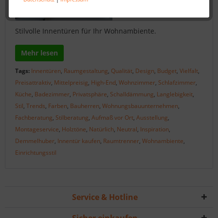
Stilvolle Innentüren für Ihr Wohnambiente.
Mehr lesen
Tags:
Innentüren
,
Raumgestaltung
,
Qualität
,
Design
,
Budget
,
Vielfalt
,
Preisattraktiv
,
Mittelpreisig
,
High-End
,
Wohnzimmer
,
Schlafzimmer
,
Küche
,
Badezimmer
,
Privatsphäre
,
Schalldämmung
,
Langlebigkeit
,
Stil
,
Trends
,
Farben
,
Bauherren
,
Wohnungsbauunternehmen
,
Fachberatung
,
Stilberatung
,
Aufmaß vor Ort
,
Ausstellung
,
Montageservice
,
Holztöne
,
Natürlich
,
Neutral
,
Inspiration
,
Demmelhuber
,
Innentür kaufen
,
Raumtrenner
,
Wohnambiente
,
Einrichtungsstil
Service & Hotline