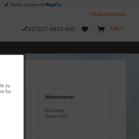
Sicher zahlen mit
Filiale Hainichen
037207 9970-400
0,00 €
te zu
ie für
Abonnieren
RSS-Feed
Atom-Feed
eren.