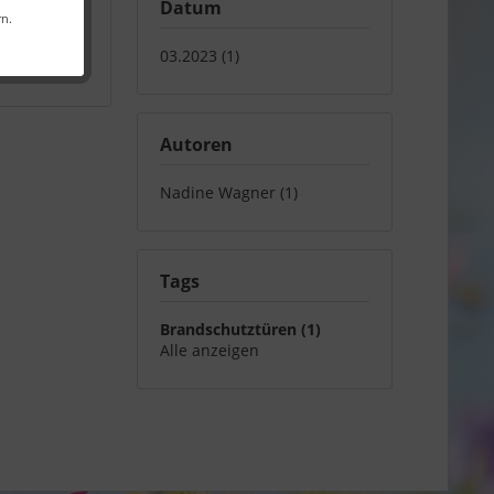
Datum
rn.
iler
,
03.2023 (1)
Autoren
Nadine Wagner (1)
Tags
Brandschutztüren (1)
Alle anzeigen