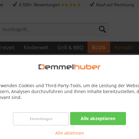
ie
4.500+ Bewertungen
Kauf auf Rechnung
reizeit
Kinderwelt
Grill & BBQ
BLOG
Kontakt
rwenden Cookies und Third-Party-Tools, um die Leistung der Websi
sern, Analysen durchzuführen und Ihnen Inhalte bereitzustellen, d
evant sind.
s Zuhause – Entdecken Sie unsere große Auswahl!
Alle akzeptieren
Einstellungen
finden sie aktuelle Trends und Klassiker. Lassen Sie sich inspiri
Alle ablehnen