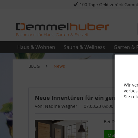
100 Tage Geld-zurück-Garant
Fachmarkt für Haus, Garten & Freizeit
Haus & Wohnen
Sauna & Wellness
Garten & F
BLOG
News
Wir ve
verbes
Sie rel
Neue Innentüren für ein gemütliche
Von: Nadine Wagner
07.03.23 09:00
Bei Demmelhuber 
Mehr lesen