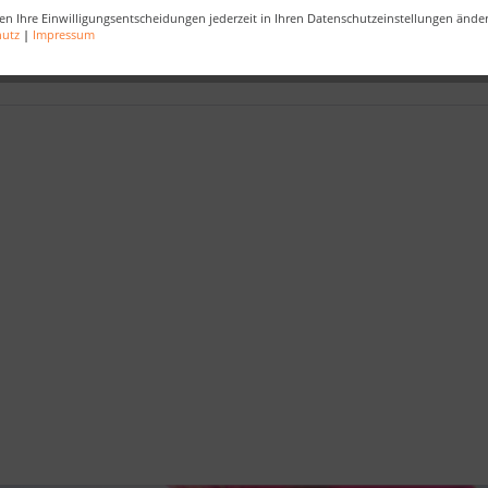
en Ihre Einwilligungsentscheidungen jederzeit in Ihren Datenschutzeinstellungen ände
entüren
,
Zimmertüren
,
Glastüren
,
Holztüren
,
Schiebetüren
,
Raumte
hutz
|
Impressum
iffe
,
Schallschutztüren
,
Brandschutztüren