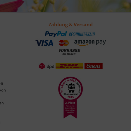
Zahlung & Versand
eit
 von
ten
n