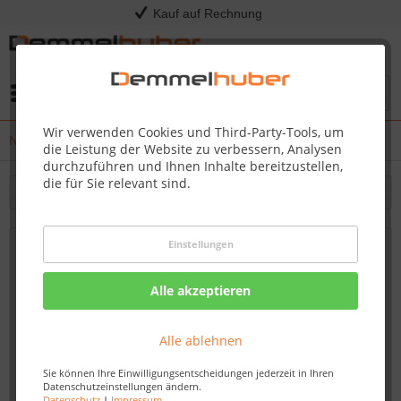
Kauf auf Rechnung
Menü
Wir verwenden Cookies und Third-Party-Tools, um
News
die Leistung der Website zu verbessern, Analysen
durchzuführen und Ihnen Inhalte bereitzustellen,
die für Sie relevant sind.
Filtern
Einstellungen
Innentüren kaufen: Qualität und Design
für jedes Budget - Demmelhuber
Alle akzeptieren
Von: Nadine Wagner
28.09.23 07:45
Alle ablehnen
Sie können Ihre Einwilligungsentscheidungen jederzeit in Ihren
Datenschutzeinstellungen ändern.
Datenschutz
|
Impressum