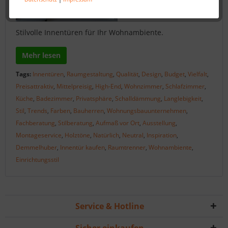
Stilvolle Innentüren für Ihr Wohnambiente.
Mehr lesen
Tags:
Innentüren
,
Raumgestaltung
,
Qualität
,
Design
,
Budget
,
Vielfalt
,
Preisattraktiv
,
Mittelpreisig
,
High-End
,
Wohnzimmer
,
Schlafzimmer
,
Küche
,
Badezimmer
,
Privatsphäre
,
Schalldämmung
,
Langlebigkeit
,
Stil
,
Trends
,
Farben
,
Bauherren
,
Wohnungsbauunternehmen
,
Fachberatung
,
Stilberatung
,
Aufmaß vor Ort
,
Ausstellung
,
Montageservice
,
Holztöne
,
Natürlich
,
Neutral
,
Inspiration
,
Demmelhuber
,
Innentür kaufen
,
Raumtrenner
,
Wohnambiente
,
Einrichtungsstil
Service & Hotline