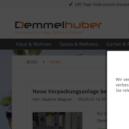
100 Tage Geld-zurück-Garant
Fachmarkt für Haus, Garten & Freizeit
Haus & Wohnen
Sauna & Wellness
Garten & F
BLOG
News
Wir ve
verbes
Sie rel
Neue Verpackungsanlage bei Demmelh
Von: Nadine Wagner
09.03.23 10:30
Ein Meilenstein 
Demmelhuber.