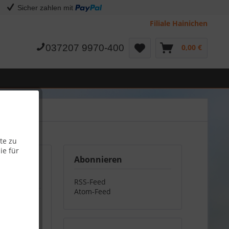
Sicher zahlen mit
Filiale Hainichen
037207 9970-400
0,00 €
te zu
ie für
Abonnieren
RSS-Feed
Atom-Feed