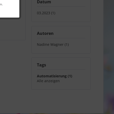
Datum
rn.
03.2023 (1)
gsprozess
,
Autoren
Nadine Wagner (1)
Tags
Automatisierung (1)
Alle anzeigen