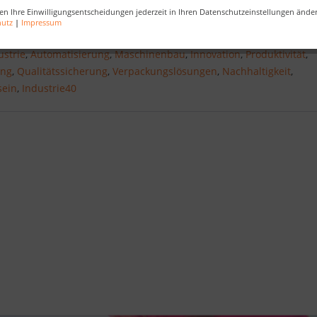
en Ihre Einwilligungsentscheidungen jederzeit in Ihren Datenschutzeinstellungen ände
hutz
|
Impressum
gsanlage
,
Verpackungsmaschinen
,
Verpackungstechnik
,
Verpackun
strie
,
Automatisierung
,
Maschinenbau
,
Innovation
,
Produktivität
,
ung
,
Qualitätssicherung
,
Verpackungslösungen
,
Nachhaltigkeit
,
sein
,
Industrie40