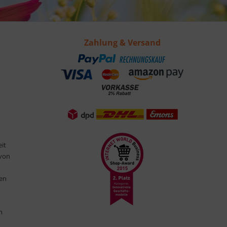
Zahlung & Versand
eit
 von
ten
n