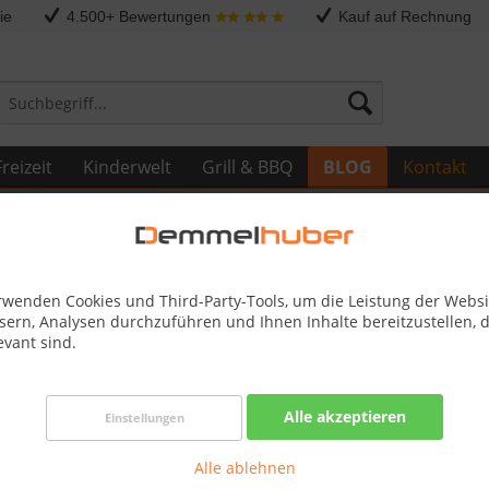
ie
4.500+ Bewertungen
Kauf auf Rechnung
reizeit
Kinderwelt
Grill & BBQ
BLOG
Kontakt
rwenden Cookies und Third-Party-Tools, um die Leistung der Websi
sern, Analysen durchzuführen und Ihnen Inhalte bereitzustellen, d
evant sind.
uber - jetzt noch schnellere Verpackung!
Alle akzeptieren
Einstellungen
in der Logistik. Schnelle und nachhaltige Verpackungsstrecke von
Alle ablehnen