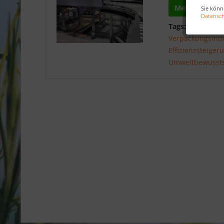
Mehr lesen
Sie könn
Datensc
Tags:
Verpackun
Verpackungsindu
Effizienzsteiger
Umweltbewusst