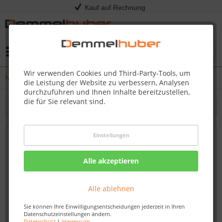
Kauf auf Rechnung
Menü
Wir verwenden Cookies und Third-Party-Tools, um
News
die Leistung der Website zu verbessern, Analysen
durchzuführen und Ihnen Inhalte bereitzustellen,
die für Sie relevant sind.
Filtern
Einstellungen
Innentüren kaufen: Qualität und Design
für jedes Budget - Demmelhuber
Alle akzeptieren
Von: Nadine Wagner
28.09.23 07:45
Alle ablehnen
Sie können Ihre Einwilligungsentscheidungen jederzeit in Ihren
Datenschutzeinstellungen ändern.
Datenschutz
|
Impressum