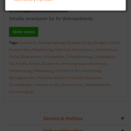
Stilvolle Innentüren für Ihr Wohnambiente.
Mehr lesen
Tags:
Innentüren
,
Raumgestaltung
,
Qualität
,
Design
,
Budget
,
Vielfalt
,
Preisattraktiv
,
Mittelpreisig
,
High-End
,
Wohnzimmer
,
Schlafzimmer
,
Küche
,
Badezimmer
,
Privatsphäre
,
Schalldämmung
,
Langlebigkeit
,
Stil
,
Trends
,
Farben
,
Bauherren
,
Wohnungsbauunternehmen
,
Fachberatung
,
Stilberatung
,
Aufmaß vor Ort
,
Ausstellung
,
Montageservice
,
Holztöne
,
Natürlich
,
Neutral
,
Inspiration
,
Demmelhuber
,
Innentür kaufen
,
Raumtrenner
,
Wohnambiente
,
Einrichtungsstil
Service & Hotline