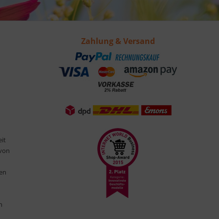
Zahlung & Versand
eit
 von
ten
n