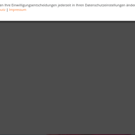
en Ihre Einwilligungsentscheidungen jederzeit in Ihren Datenschutzeinstellungen ände
wünsche
,
Guten Rutsch
,
2024
,
Glück
,
Gesundheit
hutz
|
Impressum