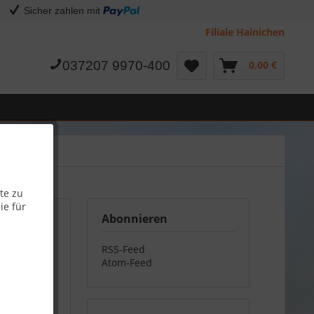
Sicher zahlen mit
Filiale Hainichen
037207 9970-400
0,00 €
te zu
ie für
Abonnieren
RSS-Feed
Atom-Feed