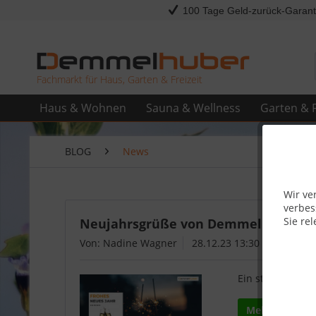
100 Tage Geld-zurück-Garant
Fachmarkt für Haus, Garten & Freizeit
Haus & Wohnen
Sauna & Wellness
Garten & F
BLOG
News
Wir ve
verbes
Sie rel
Neujahrsgrüße von Demmelhuber: Ein
Von: Nadine Wagner
28.12.23 13:30
Ein strahlender 
Mehr lesen