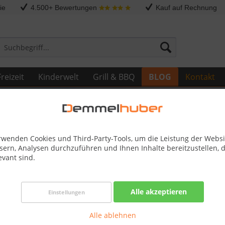
ie
4.500+ Bewertungen
Kauf auf Rechnung
reizeit
Kinderwelt
Grill & BBQ
BLOG
Kontakt
rwenden Cookies und Third-Party-Tools, um die Leistung der Websi
sern, Analysen durchzuführen und Ihnen Inhalte bereitzustellen, d
evant sind.
 gesundes und glückliches 2024!
Alle akzeptieren
Einstellungen
Start ins Neue Jahr mit herzlichen Wünschen!
Alle ablehnen