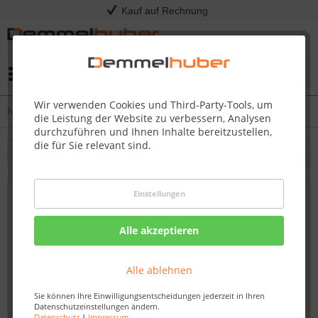
Kauf auf Rechnung
Menü
Wir verwenden Cookies und Third-Party-Tools, um
News
die Leistung der Website zu verbessern, Analysen
durchzuführen und Ihnen Inhalte bereitzustellen,
die für Sie relevant sind.
Filtern
Einstellungen
Frühling kann kommen – alles für Ihre
perfekte Terrasse
Alle akzeptieren
Von: Nadine Wagner
21.02.26 09:00
Alle ablehnen
Sie können Ihre Einwilligungsentscheidungen jederzeit in Ihren
Datenschutzeinstellungen ändern.
Datenschutz
|
Impressum