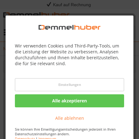
Kauf auf Rechnung
Menü
Wir verwenden Cookies und Third-Party-Tools, um
News
die Leistung der Website zu verbessern, Analysen
durchzuführen und Ihnen Inhalte bereitzustellen,
die für Sie relevant sind.
Filtern
Einstellungen
Neue Strandkörbe eingetroffen –
Entdecken Sie die Vielfalt bei
Alle akzeptieren
Demmelhuber
Von: Nadine Wagner
31.05.23 14:00
Alle ablehnen
Sie können Ihre Einwilligungsentscheidungen jederzeit in Ihren
Datenschutzeinstellungen ändern.
Datenschutz
|
Impressum