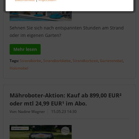
Sehnen Sie sich nach entspannten Stunden am Strand
oder im eigenen Garten?
Mehr lesen
Tags:
Strandkörbe
,
Strandkorbliebe
,
Strandkorbzeit
,
Gartenmöbel
,
Holzmöbel
Mähroboter-Aktion: Kauf ab 899,00 EUR²
oder mtl 24,99 EUR¹ im Abo.
Von: Nadine Wagner
15.05.23 14:30