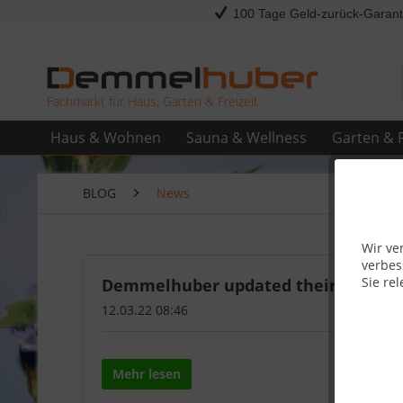
100 Tage Geld-zurück-Garant
Fachmarkt für Haus, Garten & Freizeit
Haus & Wohnen
Sauna & Wellness
Garten & F
BLOG
News
Wir ve
verbes
Sie rel
Demmelhuber updated their phone 
12.03.22 08:46
Mehr lesen