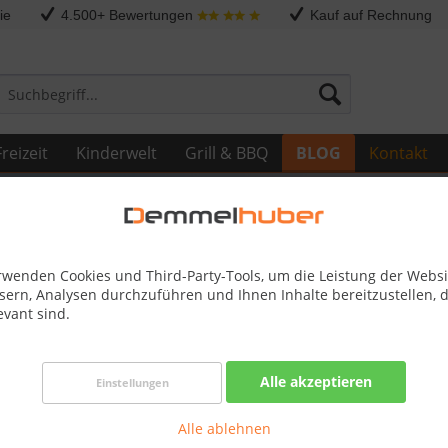
ie
4.500+ Bewertungen
Kauf auf Rechnung
reizeit
Kinderwelt
Grill & BBQ
BLOG
Kontakt
rwenden Cookies und Third-Party-Tools, um die Leistung der Websi
sern, Analysen durchzuführen und Ihnen Inhalte bereitzustellen, d
evant sind.
number.
Alle akzeptieren
Einstellungen
Alle ablehnen