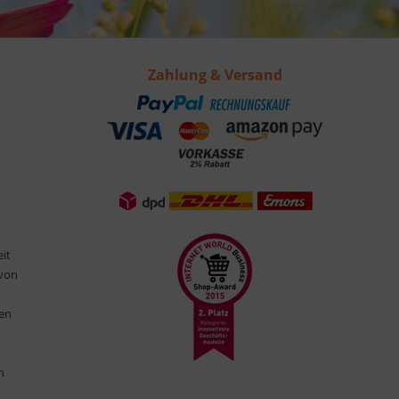
Zahlung & Versand
eit
 von
ten
n