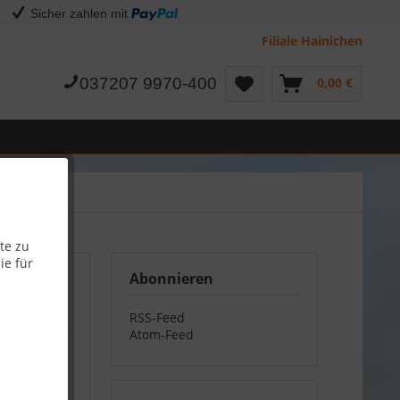
Sicher zahlen mit
Filiale Hainichen
037207 9970-400
0,00 €
te zu
ie für
Abonnieren
RSS-Feed
Atom-Feed