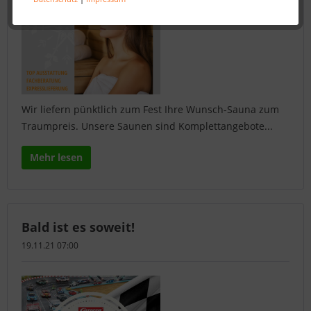
Wir liefern pünktlich zum Fest Ihre Wunsch-Sauna zum
Traumpreis. Unsere Saunen sind Komplettangebote...
Mehr lesen
Bald ist es soweit!
19.11.21 07:00