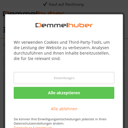
Kauf auf Rechnung
Menü
Wir verwenden Cookies und Third-Party-Tools, um
News
die Leistung der Website zu verbessern, Analysen
durchzuführen und Ihnen Inhalte bereitzustellen,
die für Sie relevant sind.
Filtern
Einstellungen
Wir liefern pünktlich zum Fest Ihre
Wuns...
Alle akzeptieren
26.11.21 07:00
Alle ablehnen
Sie können Ihre Einwilligungsentscheidungen jederzeit in Ihren
Datenschutzeinstellungen ändern.
Datenschutz
|
Impressum