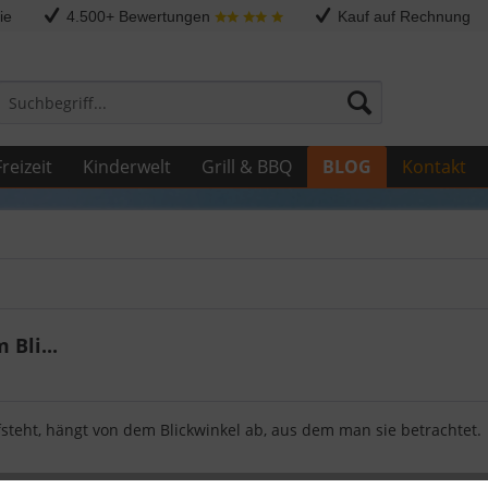
ie
4.500+ Bewertungen
Kauf auf Rechnung
reizeit
Kinderwelt
Grill & BBQ
BLOG
Kontakt
Bli...
steht, hängt von dem Blickwinkel ab, aus dem man sie betrachtet.