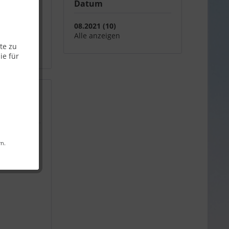
Datum
08.2021 (10)
Alle anzeigen
te zu
ie für
tterung und
rn.