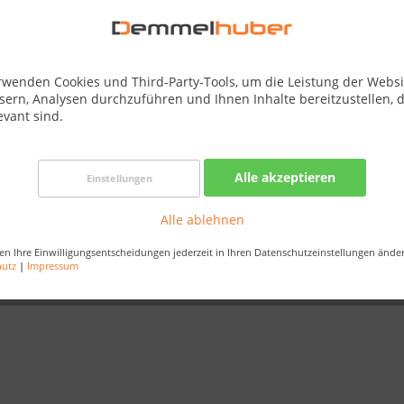
rwenden Cookies und Third-Party-Tools, um die Leistung der Websi
sern, Analysen durchzuführen und Ihnen Inhalte bereitzustellen, d
evant sind.
te...
Alle akzeptieren
Einstellungen
Alle ablehnen
 verdient auch eine gute Abdeckhaube. Sie dient als Schutz vor Wi
en Ihre Einwilligungsentscheidungen jederzeit in Ihren Datenschutzeinstellungen ände
hutz
|
Impressum