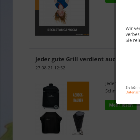
Wir ve
verbes
Sie rel
Jeder gute Grill verdient auch eine gu
27.08.21 12:52
Jeder gute Grill
Sie könn
Schmutz...
Datensc
Mehr lesen