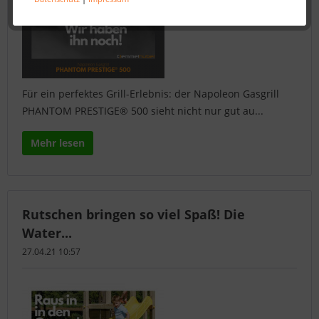
Für ein perfektes Grill-Erlebnis: der Napoleon Gasgrill
PHANTOM PRESTIGE® 500 sieht nicht nur gut au...
Mehr lesen
Rutschen bringen so viel Spaß! Die
Water...
27.04.21 10:57