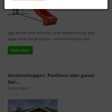
Egal ob mit einer Rutsche, einer Wellenrutsche oder
sogar einer Spiralrutsche - unsere Rutschen lass...
Mehr lesen
Geräteschuppen, Pavillons oder ganze
Gar...
28.03.21 08:28