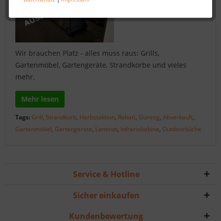
Wir brauchen Platz - alles muss raus: Grills,
Gartenmöbel, Gartengeräte, Strandkörbe und vieles
mehr.
Mehr lesen
Tags:
Grill
,
Strandkorb
,
Herbstaktion
,
Rabatt
,
Günstig
,
Abverkauft
,
Gartenmöbel
,
Gartengeräte
,
Laminat
,
Infrarotkabine
,
Outdoorküche
Service & Hotline
Sicher einkaufen
Kundenbewertung