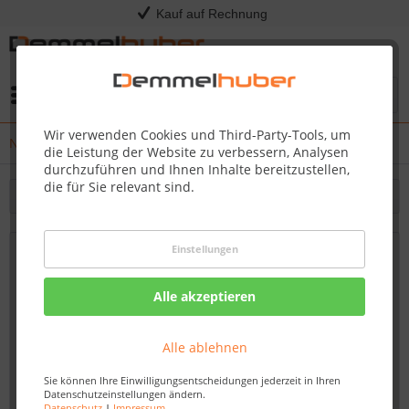
Kauf auf Rechnung
Menü
Wir verwenden Cookies und Third-Party-Tools, um
News
die Leistung der Website zu verbessern, Analysen
durchzuführen und Ihnen Inhalte bereitzustellen,
die für Sie relevant sind.
Filtern
Einstellungen
Neuer Robotermäher in Kriebstein – 1.250
m² weniger Rasenmähen.
Alle akzeptieren
Von: Dirk Kommol
11.05.17 13:15
Alle ablehnen
Sie können Ihre Einwilligungsentscheidungen jederzeit in Ihren
Datenschutzeinstellungen ändern.
Datenschutz
|
Impressum