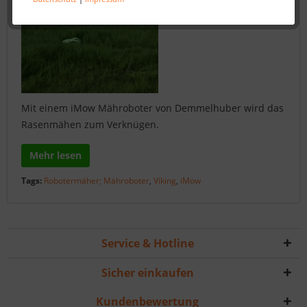
Mit einem iMow Mähroboter von Demmelhuber wird das
Rasenmähen zum Verknügen.
Mehr lesen
Tags:
Robotermäher; Mähroboter
,
Viking
,
iMow
Service & Hotline
Sicher einkaufen
Kundenbewertung