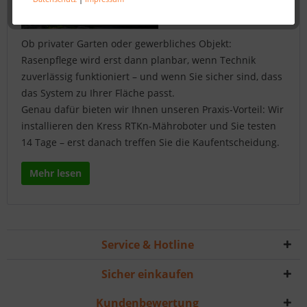
Ob privater Garten oder gewerbliches Objekt:
Rasenpflege wird erst dann planbar, wenn Technik
zuverlässig funktioniert – und wenn Sie sicher sind, dass
das System zu Ihrer Fläche passt.
Genau dafür bieten wir Ihnen unseren Praxis-Vorteil: Wir
installieren den Kress RTKn-Mähroboter und Sie testen
14 Tage – erst danach treffen Sie die Kaufentscheidung.
Mehr lesen
Service & Hotline
Sicher einkaufen
Kundenbewertung