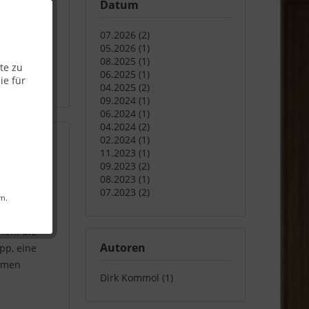
Datum
hnischen
uer
07.2026 (2)
 Ihres
05.2026 (1)
 Beste aus
08.2025 (1)
te zu
06.2025 (1)
ie für
04.2025 (2)
09.2024 (1)
06.2024 (1)
04.2024 (2)
02.2024 (1)
11.2023 (1)
09.2023 (2)
08.2023 (1)
07.2023 (2)
hroboter
rn.
ewartet.
nen: die
Autoren
pp, eine
ommen
Dirk Kommol (1)