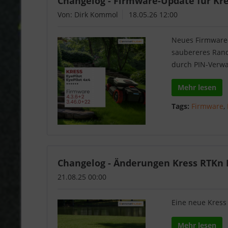
Changelog - Firmware-Update für Kress
Von: Dirk Kommol
18.05.26 12:00
Neues Firmware-
saubereres Rand
durch PIN-Verwa
Mehr lesen
Tags:
Firmware
,
Changelog - Änderungen Kress RTKn F
21.08.25 00:00
Eine neue Kress
Mehr lesen