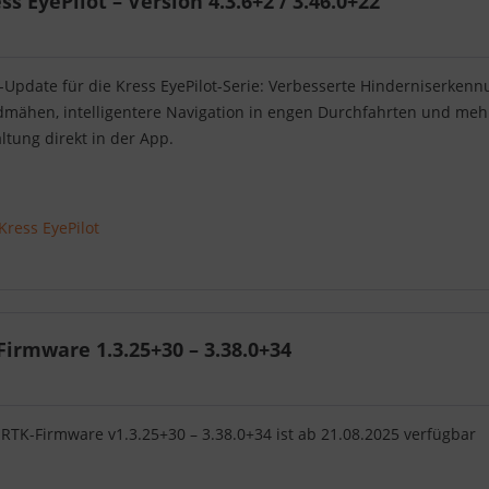
 EyePilot – Version 4.3.6+2 / 3.46.0+22
Update für die Kress EyePilot-Serie: Verbesserte Hinderniserkenn
mähen, intelligentere Navigation in engen Durchfahrten und meh
ltung direkt in der App.
Kress EyePilot
irmware 1.3.25+30 – 3.38.0+34
 RTK-Firmware v1.3.25+30 – 3.38.0+34 ist ab 21.08.2025 verfügbar