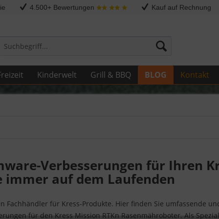
ie
4.500+ Bewertungen
Kauf auf Rechnung
reizeit
Kinderwelt
Grill & BBQ
BLOG
Kontakt
mware-Verbesserungen für Ihren K
ie immer auf dem Laufenden
n Fachhändler für Kress-Produkte. Hier finden Sie umfassende und
rungen für den Kress Mission RTKn Rasenmähroboter. Als Spezial