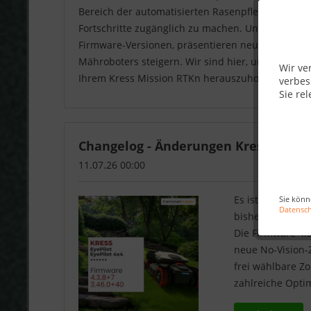
Bereich der automatisierten Rasenpflege legen w
Fortschritte zugänglich zu machen. Unsere Beiträ
Firmware-Versionen, präsentieren neue Funktionen
Mähroboters steigern. Wir sind hier, um Sie dur
Wir ve
Ihrem Kress Mission RTKn herauszuholen.
verbes
Sie rel
Changelog - Änderungen Kress EyePilo
11.07.26 00:00
Es ist das umfan
Sie könn
Datensc
bisher gab – un
Die Firmware 4.3
neue No-Vision-Z
frei wählbare Z
zahlreiche Opt