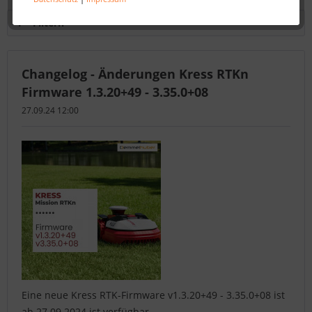
Filtern
Changelog - Änderungen Kress RTKn
Firmware 1.3.20+49 - 3.35.0+08
27.09.24 12:00
Eine neue Kress RTK-Firmware v1.3.20+49 - 3.35.0+08 ist
ab 27.09.2024 ist verfügbar