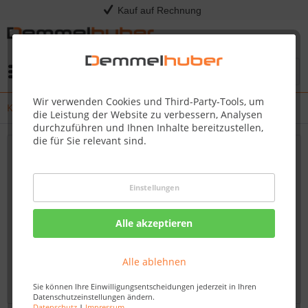
Kauf auf Rechnung
Menü
Wir verwenden Cookies und Third-Party-Tools, um
Kress - Release Notes
die Leistung der Website zu verbessern, Analysen
durchzuführen und Ihnen Inhalte bereitzustellen,
die für Sie relevant sind.
Neueste Updates und Firmware-Verbesserungen
für Ihren Kress Mission RTKn – Bleiben Sie
Einstellungen
immer auf dem Laufenden
Willkommen auf unserem Blog, Ihrem verlässlichen
Alle akzeptieren
Fachhändler für Kress-Produkte. Hier finden Sie
umfassende und aktuelle Informationen zu Firmware-
Alle ablehnen
Updates und Verbesserungen für den Kress Mission...
mehr erfahren »
Sie können Ihre Einwilligungsentscheidungen jederzeit in Ihren
Datenschutzeinstellungen ändern.
Datenschutz
|
Impressum