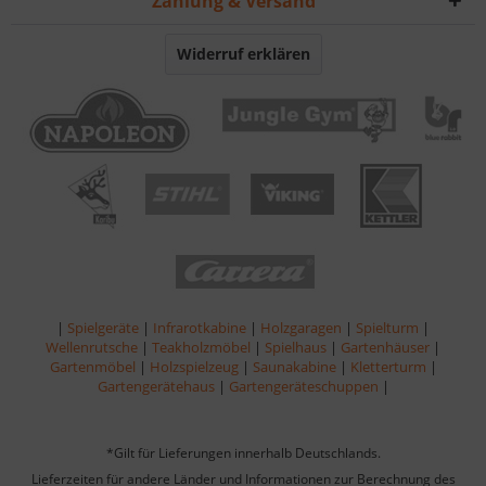
Zahlung & Versand
Widerruf erklären
|
Spielgeräte
|
Infrarotkabine
|
Holzgaragen
|
Spielturm
|
Wellenrutsche
|
Teakholzmöbel
|
Spielhaus
|
Gartenhäuser
|
Gartenmöbel
|
Holzspielzeug
|
Saunakabine
|
Kletterturm
|
Gartengerätehaus
|
Gartengeräteschuppen
|
*Gilt für Lieferungen innerhalb Deutschlands.
Lieferzeiten für andere Länder und Informationen zur Berechnung des