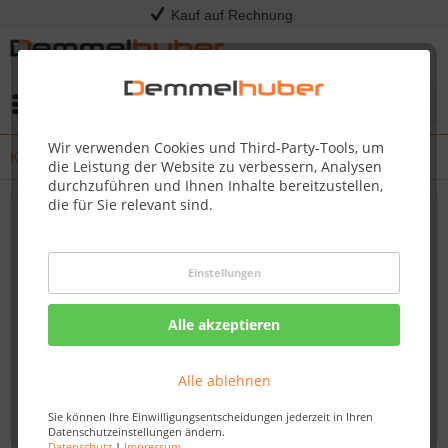
Kauf auf Rechnung
Menü
Wir verwenden Cookies und Third-Party-Tools, um
Kress - Release Notes
die Leistung der Website zu verbessern, Analysen
durchzuführen und Ihnen Inhalte bereitzustellen,
die für Sie relevant sind.
Neueste Updates und Firmware-Verbesserungen
für Ihren Kress Mission RTKn – Bleiben Sie
Einstellungen
immer auf dem Laufenden
Willkommen auf unserem Blog, Ihrem verlässlichen
Alle akzeptieren
Fachhändler für Kress-Produkte. Hier finden Sie
umfassende und aktuelle Informationen zu Firmware-
Alle ablehnen
Updates und Verbesserungen für den Kress Mission...
mehr erfahren »
Sie können Ihre Einwilligungsentscheidungen jederzeit in Ihren
Datenschutzeinstellungen ändern.
Datenschutz
|
Impressum