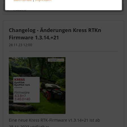
Filtern
Changelog - Änderungen Kress RTKn
Firmware 1.3.14.+21
28.11.23 12:00
Eine neue Kress RTK-Firmware v1.3.14+21 ist ab
28.11.2023 verfügbar