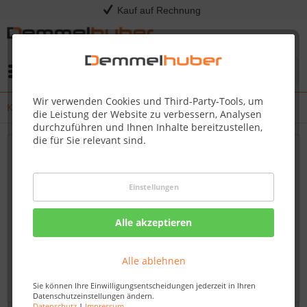
Kauf auf Rechnung
Menü
Wir verwenden Cookies und Third-Party-Tools, um
Kress - Release Notes
die Leistung der Website zu verbessern, Analysen
durchzuführen und Ihnen Inhalte bereitzustellen,
die für Sie relevant sind.
Neueste Updates und Firmware-Verbesserungen
für Ihren Kress Mission RTKn – Bleiben Sie
Einstellungen
immer auf dem Laufenden
Willkommen auf unserem Blog, Ihrem verlässlichen
Alle akzeptieren
Fachhändler für Kress-Produkte. Hier finden Sie
umfassende und aktuelle Informationen zu Firmware-
Alle ablehnen
Updates und Verbesserungen für den Kress Mission...
mehr erfahren »
Sie können Ihre Einwilligungsentscheidungen jederzeit in Ihren
Datenschutzeinstellungen ändern.
Datenschutz
|
Impressum