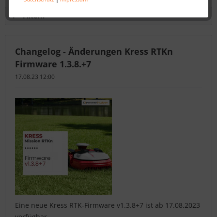
Filtern
Changelog - Änderungen Kress RTKn
Firmware 1.3.8.+7
17.08.23 12:00
Eine neue Kress RTK-Firmware v1.3.8+7 ist ab 17.08.2023
verfügbar