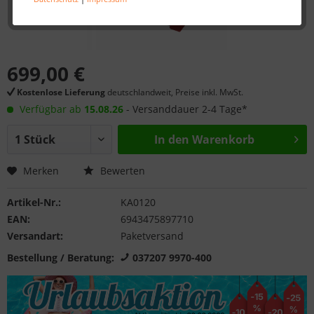
699,00 €
Kostenlose Lieferung
deutschlandweit, Preise inkl. MwSt.
Verfügbar ab
15.08.26
- Versanddauer 2-4 Tage*
In den
Warenkorb
Merken
Bewerten
Artikel-Nr.:
KA0120
EAN:
6943475897710
Versandart:
Paketversand
Bestellung / Beratung:
037207 9970-400