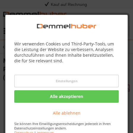
Kauf auf Rechnung
Menü
Wir verwenden Cookies und Third-Party-Tools, um
Übersicht
Mähroboter Zubehör
die Leistung der Website zu verbessern, Analysen
durchzuführen und Ihnen Inhalte bereitzustellen,
Mähroboter Garage KA0120 für MEGA
die für Sie relevant sind.
RTKn Robotermäher
(KR133E|KR136E|KR233E|KR236E)
Einstellungen
Alle akzeptieren
Alle ablehnen
Sie können Ihre Einwilligungsentscheidungen jederzeit in Ihren
Datenschutzeinstellungen ändern.
Datenschutz
|
Impressum