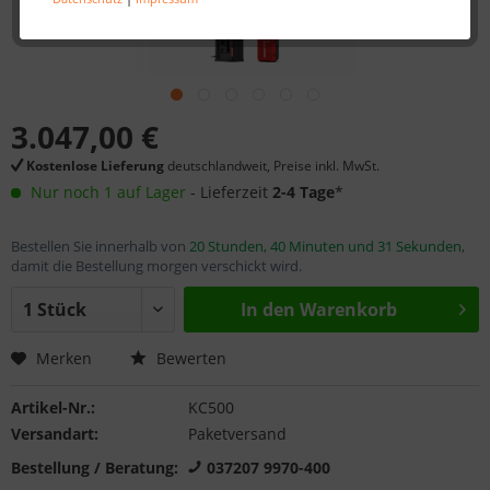
3.047,00 €
Kostenlose Lieferung
deutschlandweit, Preise inkl. MwSt.
Nur noch 1 auf Lager
- Lieferzeit
2-4 Tage
*
Bestellen Sie innerhalb von
20 Stunden, 40 Minuten und 31 Sekunden
,
damit die Bestellung morgen verschickt wird.
In den
Warenkorb
Merken
Bewerten
Artikel-Nr.:
KC500
Versandart:
Paketversand
Bestellung / Beratung:
037207 9970-400