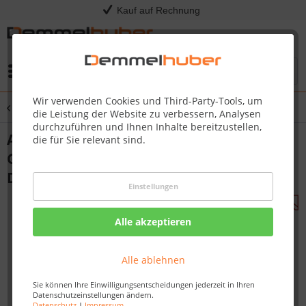
Kauf auf Rechnung
Menü
Wir verwenden Cookies und Third-Party-Tools, um
Übersicht
Reinigung & Laub
die Leistung der Website zu verbessern, Analysen
durchzuführen und Ihnen Inhalte bereitzustellen,
Akku-Rucksack-Laubbläser KC500 - 60 V
die für Sie relevant sind.
Gartenbläser Komplett-Set mit 1 Akku +
Doppelladegerät
Einstellungen
Alle akzeptieren
Alle ablehnen
Sie können Ihre Einwilligungsentscheidungen jederzeit in Ihren
Datenschutzeinstellungen ändern.
Datenschutz
|
Impressum