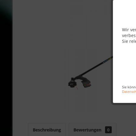
Wir ve
verbes
Sie rel
Sie könn
Datensc
Beschreibung
Bewertungen
0