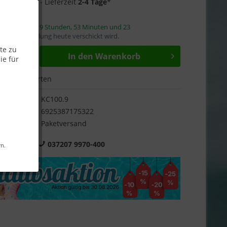
3 auf Lager
- Lieferzeit
2-4 Tage
*
innerhalb von
9 Stunden, 53 Minuten und 22
mit die Bestellung heute verschickt wird.
te zu
In den
Warenkorb
ie für
Bewerten
KC100.9
6925387175322
Paketversand
 Beratung:
037207 9970-400
rn.