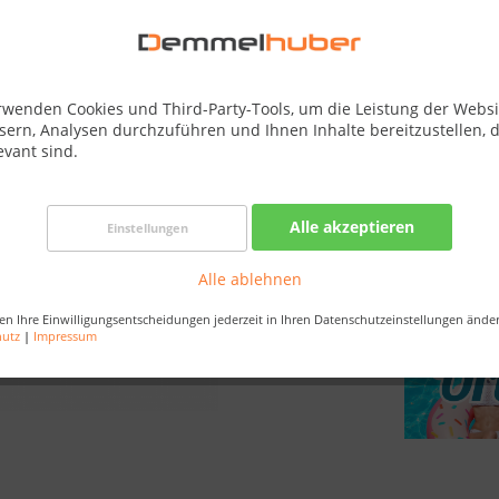
Nur noch 
Bestellen Sie 
Sekunden
, da
rwenden Cookies und Third-Party-Tools, um die Leistung der Websi
sern, Analysen durchzuführen und Ihnen Inhalte bereitzustellen, d
evant sind.
Merken
Artikel-Nr.:
Alle akzeptieren
Einstellungen
EAN:
Versandart:
Alle ablehnen
Bestellung /
en Ihre Einwilligungsentscheidungen jederzeit in Ihren Datenschutzeinstellungen ände
hutz
|
Impressum