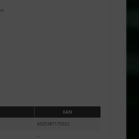
en.
EAN
6925387175322
–