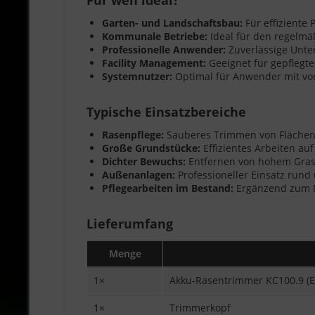
Garten- und Landschaftsbau:
Für effiziente
Kommunale Betriebe:
Ideal für den regelmä
Professionelle Anwender:
Zuverlässige Unte
Facility Management:
Geeignet für gepfleg
Systemnutzer:
Optimal für Anwender mit vo
Typische Einsatzbereiche
Rasenpflege:
Sauberes Trimmen von Flächen
Große Grundstücke:
Effizientes Arbeiten auf
Dichter Bewuchs:
Entfernen von hohem Gras 
Außenanlagen:
Professioneller Einsatz run
Pflegearbeiten im Bestand:
Ergänzend zum M
Lieferumfang
Menge
1×
Akku-Rasentrimmer KC100.9 (Ei
1×
Trimmerkopf