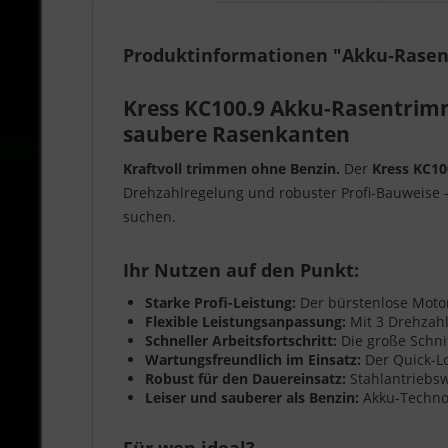
Produktinformationen "Akku-Rasent
Kress KC100.9 Akku-Rasentrimm
saubere Rasenkanten
Kraftvoll trimmen ohne Benzin.
Der
Kress KC10
Drehzahlregelung und robuster Profi-Bauweise – 
suchen.
Ihr Nutzen auf den Punkt:
Starke Profi-Leistung:
Der bürstenlose Motor 
Flexible Leistungsanpassung:
Mit 3 Drehzah
Schneller Arbeitsfortschritt:
Die große Schni
Wartungsfreundlich im Einsatz:
Der Quick-Lo
Robust für den Dauereinsatz:
Stahlantriebsw
Leiser und sauberer als Benzin:
Akku-Technol
Für wen ideal?