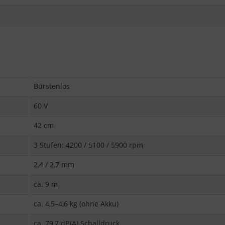
Bürstenlos
60 V
42 cm
3 Stufen: 4200 / 5100 / 5900 rpm
2,4 / 2,7 mm
ca. 9 m
ca. 4,5–4,6 kg (ohne Akku)
ca. 79,7 dB(A) Schalldruck