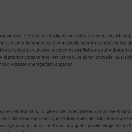
gt werden. Sie sind zur Rückgabe von Altbatterien gesetzlich verp
rien an einer kommunalen Sammelstelle oder im Handel vor Ort abg
ichtet, wobei sich unsere Rücknahmeverpflichtung auf Altbatterien 
Altbatterien vorgenannter Art können Sie daher entweder ausreich
enden Adresse unentgeltlich abgeben:
uzten Mülltonne (s. u.) gekennzeichnet. Dieses Symbol weist darau
r als 0,0005 Masseprozent Quecksilber, mehr als 0,002 Massepro
nnen-Symbol die chemische Bezeichnung des jeweils eingesetzten Sc