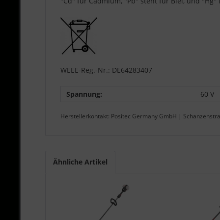
"Cd" für Cadmium, "Pb" steht für Blei, und "Hg" 
WEEE-Reg.-Nr.: DE64283407
Spannung:
60 V
Herstellerkontakt: Positec Germany GmbH | Schanzenstr
Ähnliche Artikel