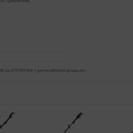
für Quecksilber.“
aße 22, D-51063 Köln | germany@positecgroup.com