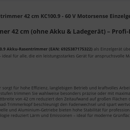
rimmer 42 cm KC100.9 - 60 V Motorsense Einzelge
er 42 cm (ohne Akku & Ladegerät) – Profi-
0.9 Akku-Rasentrimmer (EAN: 6925387175322)
als Einzelgerät üb
ideal für alle, die ein leistungsstarkes Gerät für anspruchsvolle
sorgt für hohe Effizienz, langlebigen Betrieb und kraftvolles Arb
lstufen trimmen Sie wahlweise besonders präzise oder mit maxim
ttbreite von 42 cm reduziert den Zeitaufwand auf großen Flächen d
ad-Trimmerkopf beschleunigt den Fadenwechsel und spart wertvoll
elle und Aluminium-Getriebe bieten hohe Stabilität für professio
ogie reduziert Lärm und Emissionen – ideal für moderne Grünfläc