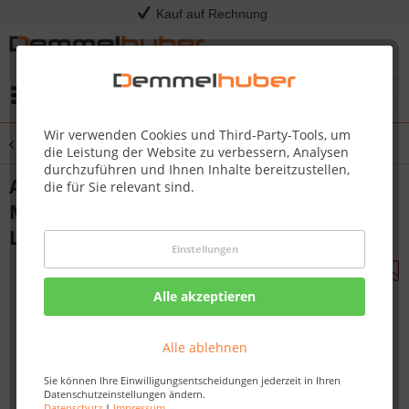
Kauf auf Rechnung
Menü
Wir verwenden Cookies und Third-Party-Tools, um
Übersicht
Sägen & Schneiden
die Leistung der Website zu verbessern, Analysen
durchzuführen und Ihnen Inhalte bereitzustellen,
Akku-Kettensäge 35 cm KC320.9 - 60 V
die für Sie relevant sind.
Motorsäge Einzelgerät (ohne Akku &
Ladegerät)
Einstellungen
Alle akzeptieren
Alle ablehnen
Sie können Ihre Einwilligungsentscheidungen jederzeit in Ihren
Datenschutzeinstellungen ändern.
Datenschutz
|
Impressum