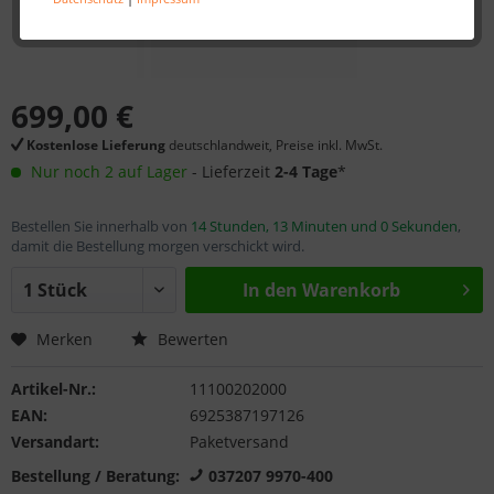
699,00 €
Kostenlose Lieferung
deutschlandweit, Preise inkl. MwSt.
Nur noch 2 auf Lager
- Lieferzeit
2-4 Tage
*
Bestellen Sie innerhalb von
14 Stunden, 13 Minuten und 0 Sekunden
,
damit die Bestellung morgen verschickt wird.
In den
Warenkorb
Merken
Bewerten
Artikel-Nr.:
11100202000
EAN:
6925387197126
Versandart:
Paketversand
Bestellung / Beratung:
037207 9970-400