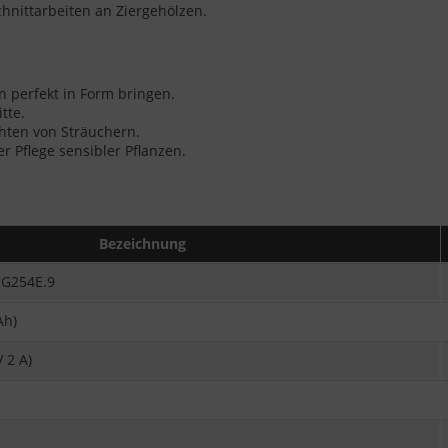
hnittarbeiten an Ziergehölzen.
 perfekt in Form bringen.
tte.
hten von Sträuchern.
r Pflege sensibler Pflanzen.
Bezeichnung
KG254E.9
Ah)
 2 A)