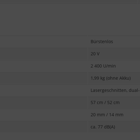
Bürstenlos
20 V
2 400 U/min
1,99 kg (ohne Akku)
Lasergeschnitten, dual
57 cm / 52 cm
20 mm / 14 mm
ca. 77 dB(A)