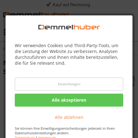
Kauf auf Rechnung
Menü
Wir verwenden Cookies und Third-Party-Tools, um
Übersicht
Schaukel
die Leistung der Website zu verbessern, Analysen
durchzuführen und Ihnen Inhalte bereitzustellen,
Nestschaukel OVAL PRO mit
die für Sie relevant sind.
Stahlpfosten
Einstellungen
Alle akzeptieren
Alle ablehnen
Sie können Ihre Einwilligungsentscheidungen jederzeit in Ihren
Datenschutzeinstellungen ändern.
Datenschutz
|
Impressum