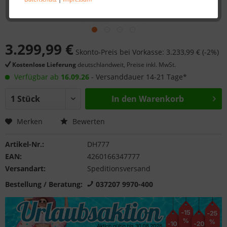
3.299,99 €
Skonto-Preis bei Vorkasse: 3.233,99 € (-2%)
Kostenlose Lieferung
deutschlandweit, Preise inkl. MwSt.
Verfügbar ab
16.09.26
- Versanddauer 14-21 Tage*
In den
Warenkorb
Merken
Bewerten
Artikel-Nr.:
DH777
EAN:
4260166347777
Versandart:
Speditionsversand
Bestellung / Beratung:
037207 9970-400