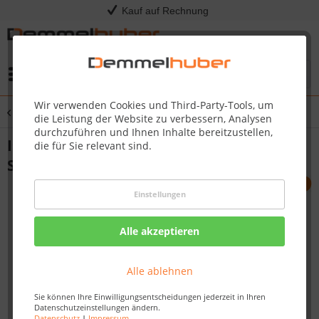
Kauf auf Rechnung
Menü
Wir verwenden Cookies und Third-Party-Tools, um
Übersicht
Isopads
die Leistung der Website zu verbessern, Analysen
durchzuführen und Ihnen Inhalte bereitzustellen,
Isopat Terrassenlager FUGENKREUZ 15
die für Sie relevant sind.
Stück
Einstellungen
Alle akzeptieren
Alle ablehnen
Sie können Ihre Einwilligungsentscheidungen jederzeit in Ihren
Datenschutzeinstellungen ändern.
Datenschutz
|
Impressum