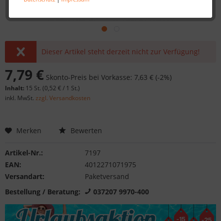
Dieser Artikel steht derzeit nicht zur Verfügung!
7,79 €
Skonto-Preis bei Vorkasse: 7,63 € (-2%)
Inhalt:
15 St. (
0,52 €
/ 1 St.)
inkl. MwSt.
zzgl. Versandkosten
Merken
Bewerten
Artikel-Nr.:
7197
EAN:
4012271071975
Versandart:
Paketversand
Bestellung / Beratung:
037207 9970-400