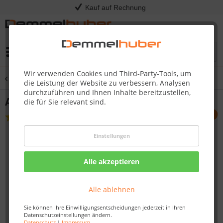
Kauf auf Rechnung
Menü
Wir verwenden Cookies und Third-Party-Tools, um
Übersicht
Beleuchtung
die Leistung der Website zu verbessern, Analysen
durchzuführen und Ihnen Inhalte bereitzustellen,
Anschlussstecker Terrassenbeleuchtung
die für Sie relevant sind.
(
1
)
Einstellungen
Alle akzeptieren
Alle ablehnen
Sie können Ihre Einwilligungsentscheidungen jederzeit in Ihren
Datenschutzeinstellungen ändern.
Datenschutz
|
Impressum