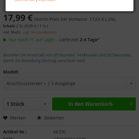
17,99 €
Skonto-Preis bei Vorkasse: 17,63 € (-2%)
Inhalt:
2 St. (
9,00 €
/ 1 St.)
inkl. MwSt.
zzgl. Versandkosten
Nur noch 11 auf Lager
- Lieferzeit
2-4 Tage
*
Bestellen Sie innerhalb von
65 Stunden, 14 Minuten und 20 Sekunden
,
damit die Bestellung Montag verschickt wird.
Modell:
In den
Warenkorb
Merken
Bewerten
Artikel-Nr.:
66330