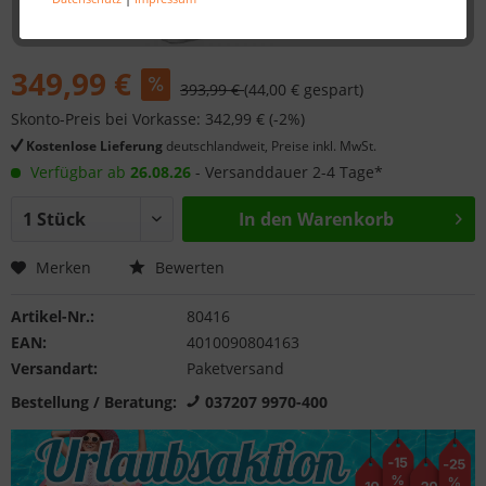
349,99 €
393,99 €
(44,00 € gespart)
Skonto-Preis bei Vorkasse: 342,99 € (-2%)
Kostenlose Lieferung
deutschlandweit, Preise inkl. MwSt.
Verfügbar ab
26.08.26
- Versanddauer 2-4 Tage*
In den
Warenkorb
Merken
Bewerten
Artikel-Nr.:
80416
EAN:
4010090804163
Versandart:
Paketversand
Bestellung / Beratung:
037207 9970-400