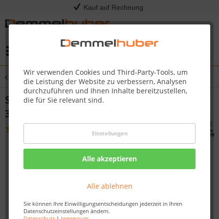
Kauf auf Rechnung
Menü
Wir verwenden Cookies und Third-Party-Tools, um
Übersicht
Steuergeräte
die Leistung der Website zu verbessern, Analysen
durchzuführen und Ihnen Inhalte bereitzustellen,
Steuergerät EASY BIO für Bio-Saunaöfen
die für Sie relevant sind.
3,5 - 9 kW
(
1
)
Einstellungen
Alle akzeptieren
Alle ablehnen
Sie können Ihre Einwilligungsentscheidungen jederzeit in Ihren
Datenschutzeinstellungen ändern.
Datenschutz
|
Impressum