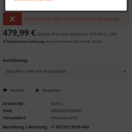
Dieser Artikel steht derzeit nicht zur Verfügung!
479,99 €
Skonto-Preis bei Vorkasse: 470,39 € (-2%)
Kostenlose Lieferung
deutschlandweit, Preise inkl. MwSt.
Ausführung:
Merken
Bewerten
Artikel-Nr.:
56416
EAN:
4006825995480
Versandart:
Paketversand
Bestellung / Beratung:
037207 9970-400