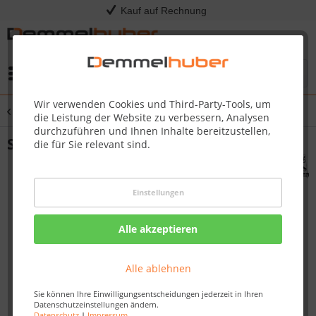
Kauf auf Rechnung
Menü
Wir verwenden Cookies und Third-Party-Tools, um
Übersicht
Saunaöfen & Steine
die Leistung der Website zu verbessern, Analysen
durchzuführen und Ihnen Inhalte bereitzustellen,
Saunaofen 9 kW ohne Saunasteuerung
die für Sie relevant sind.
Einstellungen
Alle akzeptieren
Alle ablehnen
Sie können Ihre Einwilligungsentscheidungen jederzeit in Ihren
Datenschutzeinstellungen ändern.
Datenschutz
|
Impressum