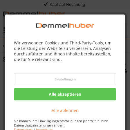
Kauf auf Rechnung
Menü
Wir verwenden Cookies und Third-Party-Tools, um
Übersicht
Elementsauna
die Leistung der Website zu verbessern, Analysen
durchzuführen und Ihnen Inhalte bereitzustellen,
Sauna OULU 1,96 x 1,96 m
die für Sie relevant sind.
Einstellungen
Alle akzeptieren
Alle ablehnen
Sie können Ihre Einwilligungsentscheidungen jederzeit in Ihren
Datenschutzeinstellungen ändern.
Datenschutz
|
Impressum