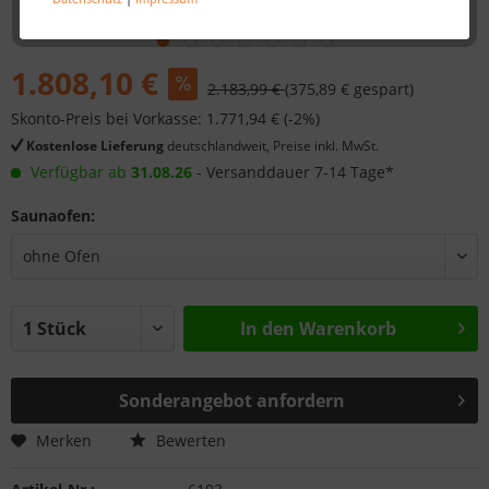
1.808,10 €
2.183,99 €
(375,89 € gespart)
Skonto-Preis bei Vorkasse: 1.771,94 € (-2%)
Kostenlose Lieferung
deutschlandweit, Preise inkl. MwSt.
Verfügbar ab
31.08.26
- Versanddauer 7-14 Tage*
Saunaofen:
In den
Warenkorb
Sonderangebot anfordern
Merken
Bewerten