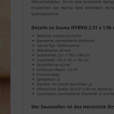
Ofenschutzgitter. Durch eine bronzierte Ganz
Entweichen der Wärme wird verhindert. Richt
Qualitätsverlust.
Details zu Sauna NYBRO 2,31 x 1,96 
Material: nordische Fichte
Bauweise: vormontierte Elemente
Sauna Typ: Systemsauna
Wandstärke: 68 mm
Außenmaß: 231 x 196 x 198 cm
Innenmaß: 216 x 181 x 192 cm
Grundfläche: 6,3 m²
Umbauter Raum: 7,3 m³
Fronteinstieg
Spiegelbar: ja
Position Tür Zuluft tauschbar: ja
Ofenschutz Größe: 60 x 51 x 80 cm, Material:
Saunadach: vormontierte Elemente 42 mm Min
Der Saunaofen ist das Herzstück Ih