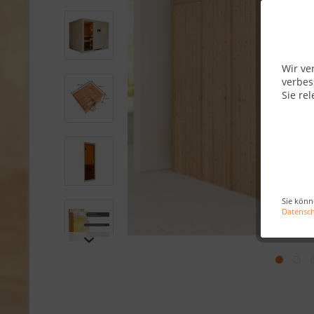
Wir ve
verbes
Sie rel
Sie könn
Datensc