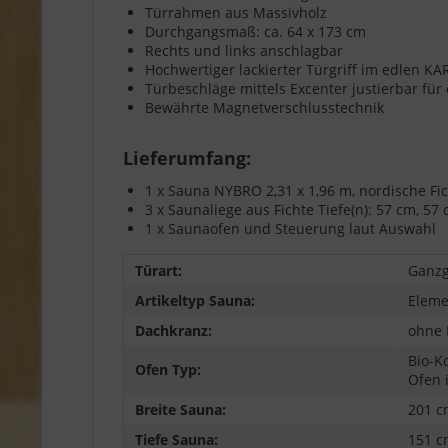
Türrahmen aus Massivholz
Durchgangsmaß: ca. 64 x 173 cm
Rechts und links anschlagbar
Hochwertiger lackierter Türgriff im edlen K
Türbeschläge mittels Excenter justierbar fü
Bewährte Magnetverschlusstechnik
Lieferumfang:
1 x Sauna NYBRO 2,31 x 1,96 m, nordische F
3 x Saunaliege aus Fichte Tiefe(n): 57 cm, 57
1 x Saunaofen und Steuerung laut Auswahl
Türart:
Ganzg
Artikeltyp Sauna:
Eleme
Dachkranz:
ohne 
Bio-K
Ofen Typ:
Ofen 
Breite Sauna:
201 c
Tiefe Sauna:
151 c