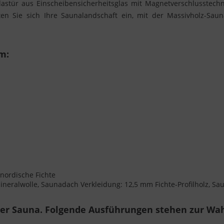
glastür aus Einscheibensicherheitsglas mit Magnetverschlusstech
en Sie sich Ihre Saunalandschaft ein, mit der Massivholz-Sa
m:
 nordische Fichte
eralwolle, Saunadach Verkleidung: 12,5 mm Fichte-Profilholz, Sau
rer Sauna. Folgende Ausführungen stehen zur Wah