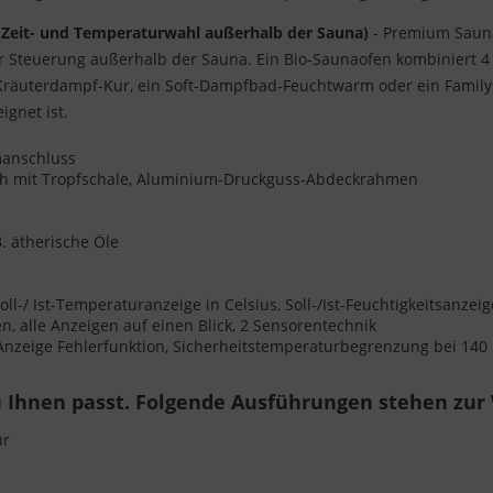
(Zeit- und Temperaturwahl außerhalb der Sauna)
- Premium Sauna
er Steuerung außerhalb der Sauna. Ein Bio-Saunaofen kombiniert 
 Kräuterdampf-Kur, ein Soft-Dampfbad-Feuchtwarm oder ein Family
gnet ist.
omanschluss
ch mit Tropfschale, Aluminium-Druckguss-Abdeckrahmen
. ätherische Öle
ll-/ Ist-Temperaturanzeige in Celsius, Soll-/Ist-Feuchtigkeitsanze
 alle Anzeigen auf einen Blick, 2 Sensorentechnik
 Anzeige Fehlerfunktion, Sicherheitstemperaturbegrenzung bei 140
 Ihnen passt. Folgende Ausführungen stehen zur
ür