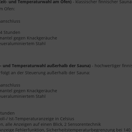
(Zeit- und Temperaturwahl am Ofen)
- klassischer finnischer Saun
am Ofen:
omanschluss
s 4 Stunden
enmantel gegen Knackgeräuche
eueraluminiertem Stahl
t- und Temperaturwahl außerhalb der Sauna)
- hochwertiger finni
folgt an der Steuerung außerhalb der Sauna:
omanschluss
enmantel gegen Knackgeräuche
eueraluminiertem Stahl
 Stunden
oll-/ Ist-Temperaturanzeige in Celsius
 alle Anzeigen auf einen Blick, 2 Sensorentechnik
 Anzeige Fehlerfunktion, Sicherheitstemperaturbegrenzung bei 140