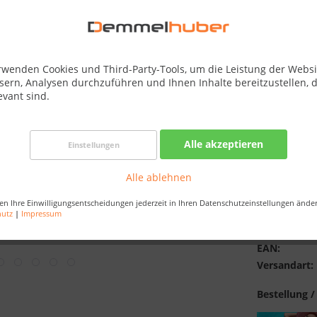
Best-Preis-
Verfügba
Saunaofen:
rwenden Cookies und Third-Party-Tools, um die Leistung der Websi
sern, Analysen durchzuführen und Ihnen Inhalte bereitzustellen, d
evant sind.
Alle akzeptieren
Einstellungen
Alle ablehnen
Merken
en Ihre Einwilligungsentscheidungen jederzeit in Ihren Datenschutzeinstellungen ände
hutz
|
Impressum
Artikel-Nr.:
EAN:
Versandart:
Bestellung /