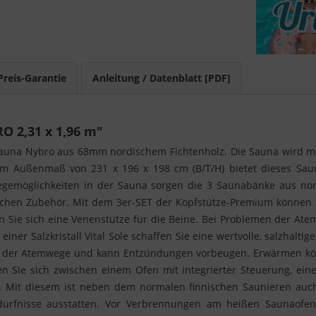
Preis-Garantie
Anleitung / Datenblatt [PDF]
 2,31 x 1,96 m"
m-Sauna Nybro aus 68mm nordischem Fichtenholz. Die Sauna wird m
nem Außenmaß von 231 x 196 x 198 cm (B/T/H) bietet dieses S
iegemöglichkeiten in der Sauna sorgen die 3 Saunabänke aus nor
ichen Zubehör. Mit dem 3er-SET der Kopfstütze-Premium können S
Sie sich eine Venenstütze für die Beine. Bei Problemen der Atem
einer Salzkristall Vital Sole schaffen Sie eine wertvolle, salzhalt
 der Atemwege und kann Entzündungen vorbeugen. Erwärmen kön
n Sie sich zwischen einem Ofen mit integrierter Steuerung, eine
 Mit diesem ist neben dem normalen finnischen Saunieren auc
ürfnisse ausstatten. Vor Verbrennungen am heißen Saunaofen s