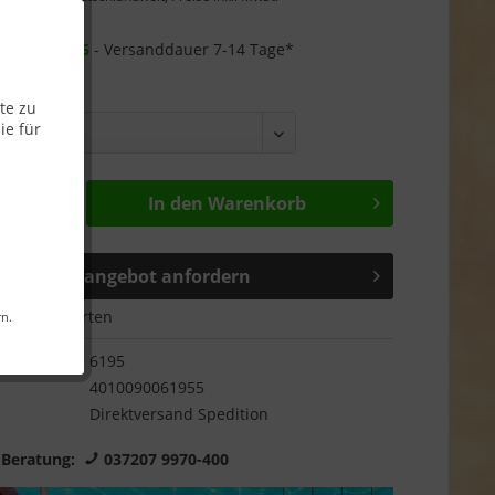
Garantie
r ab
21.09.26
- Versanddauer 7-14 Tage*
te zu
ie für
In den
Warenkorb
Sonderangebot anfordern
Bewerten
rn.
6195
4010090061955
Direktversand Spedition
 Beratung:
037207 9970-400