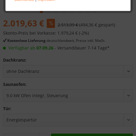
2.019,63 €
2.513,99 €
(494,36 € gespart)
Skonto-Preis bei Vorkasse: 1.979,24 € (-2%)
Kostenlose Lieferung
deutschlandweit, Preise inkl. MwSt.
Verfügbar ab
07.09.26
- Versanddauer 7-14 Tage*
Dachkranz:
Saunaofen:
Tür: