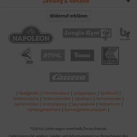
Zahlung & Versand
Widerruf erklären
|
Spielgeräte
|
Infrarotkabine
|
Holzgaragen
|
Spielturm
|
Wellenrutsche
|
Teakholzmöbel
|
Spielhaus
|
Gartenhäuser
|
Gartenmöbel
|
Holzspielzeug
|
Saunakabine
|
Kletterturm
|
Gartengerätehaus
|
Gartengeräteschuppen
|
*Gilt für Lieferungen innerhalb Deutschlands.
Lieferzeiten für andere Länder und Informationen zur Berechnung des