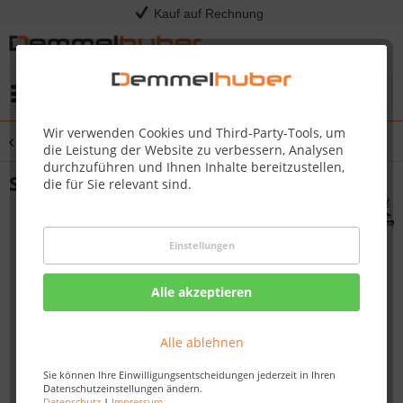
Kauf auf Rechnung
Menü
Wir verwenden Cookies und Third-Party-Tools, um
Übersicht
Elementsauna
die Leistung der Website zu verbessern, Analysen
durchzuführen und Ihnen Inhalte bereitzustellen,
Sauna BODIN 1,96 x 1,51 m
die für Sie relevant sind.
Einstellungen
Alle akzeptieren
Alle ablehnen
Sie können Ihre Einwilligungsentscheidungen jederzeit in Ihren
Datenschutzeinstellungen ändern.
Datenschutz
|
Impressum