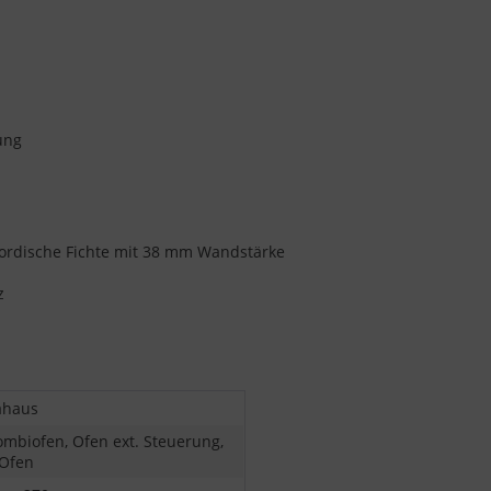
ung
nordische Fichte mit 38 mm Wandstärke
z
ahaus
ombiofen, Ofen ext. Steuerung,
Ofen