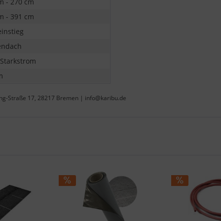
m - 270 cm
m - 391 cm
einstieg
endach
 Starkstrom
m
ing-Straße 17, 28217 Bremen | info@karibu.de