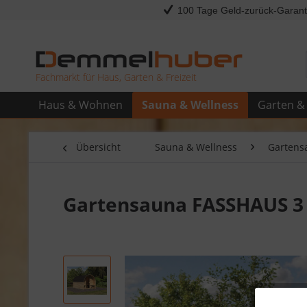
100 Tage Geld-zurück-Garant
Fachmarkt für Haus, Garten & Freizeit
Haus & Wohnen
Sauna & Wellness
Garten & 
Übersicht
Sauna & Wellness
Gartens
Gartensauna FASSHAUS 3 