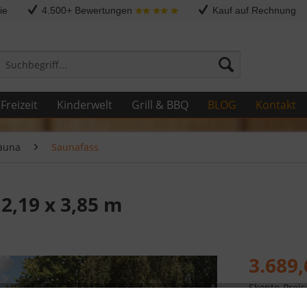
ie
4.500+ Bewertungen
Kauf auf Rechnung
Freizeit
Kinderwelt
Grill & BBQ
BLOG
Kontakt
auna
Saunafass
2,19 x 3,85 m
3.689,
Skonto-Preis
Kostenlose 