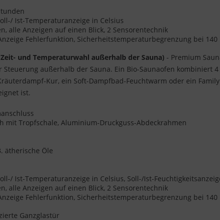
 Stunden
oll-/ Ist-Temperaturanzeige in Celsius
 alle Anzeigen auf einen Blick, 2 Sensorentechnik
 Anzeige Fehlerfunktion, Sicherheitstemperaturbegrenzung bei 140
(Zeit- und Temperaturwahl außerhalb der Sauna)
- Premium Sauna
er Steuerung außerhalb der Sauna. Ein Bio-Saunaofen kombiniert 
 Kräuterdampf-Kur, ein Soft-Dampfbad-Feuchtwarm oder ein Family
gnet ist.
omanschluss
ch mit Tropfschale, Aluminium-Druckguss-Abdeckrahmen
. ätherische Öle
ll-/ Ist-Temperaturanzeige in Celsius, Soll-/Ist-Feuchtigkeitsanze
 alle Anzeigen auf einen Blick, 2 Sensorentechnik
 Anzeige Fehlerfunktion, Sicherheitstemperaturbegrenzung bei 140
ierte Ganzglastür