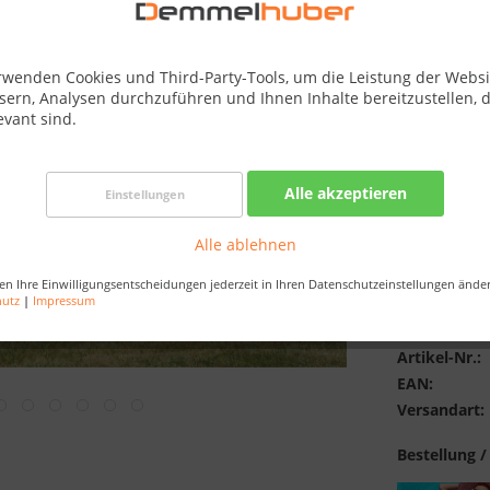
Best-Preis-
Verfügba
rwenden Cookies und Third-Party-Tools, um die Leistung der Websi
Saunaofen:
sern, Analysen durchzuführen und Ihnen Inhalte bereitzustellen, d
evant sind.
Alle akzeptieren
Einstellungen
Alle ablehnen
en Ihre Einwilligungsentscheidungen jederzeit in Ihren Datenschutzeinstellungen ände
hutz
|
Impressum
Merken
Artikel-Nr.:
EAN:
Versandart:
Bestellung /