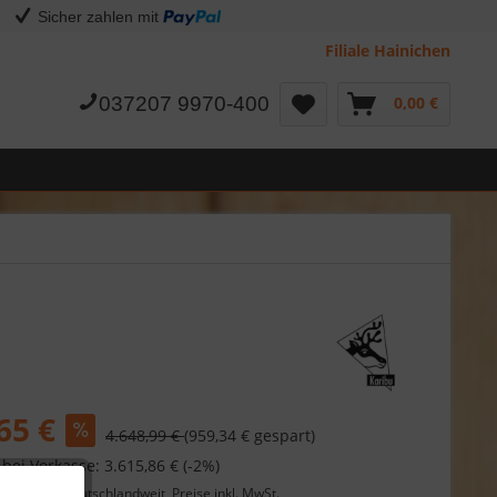
Sicher zahlen mit
Filiale Hainichen
037207 9970-400
0,00 €
65 €
4.648,99 €
(959,34 € gespart)
 bei Vorkasse: 3.615,86 € (-2%)
Lieferung
deutschlandweit, Preise inkl. MwSt.