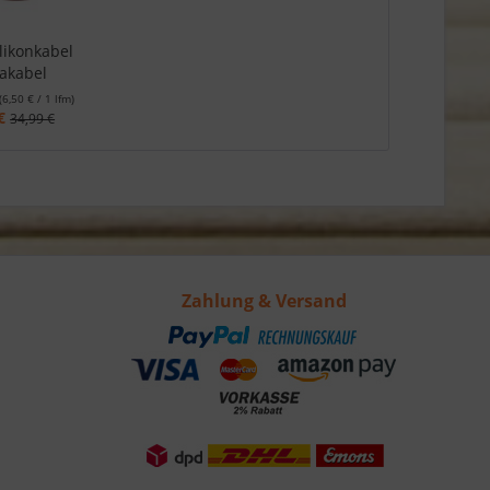
likonkabel
akabel
(6,50 € / 1 lfm)
€
34,99 €
Zahlung & Versand