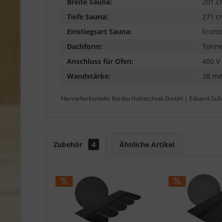
Breite Sauna:
201 c
Tiefe Sauna:
271 c
Einstiegsart Sauna:
Front
Dachform:
Tonn
Anschluss für Ofen:
400 V
Wandstärke:
38 m
Herstellerkontakt: Karibu Holztechnik GmbH | Eduard-Sul
Zubehör
4
Ähnliche Artikel