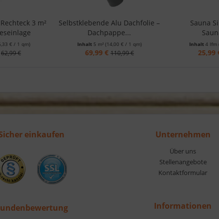
 Rechteck 3 m²
Selbstklebende Alu Dachfolie –
Sauna Si
ieseinlage
Dachpappe...
Saun
6,33 € / 1 qm)
Inhalt
5 m²
(14,00 € / 1 qm)
Inhalt
4 lfm
69,99 €
25,99 
62,99 €
110,99 €
Sicher einkaufen
Unternehmen
Über uns
Stellenangebote
Kontaktformular
Informationen
undenbewertung