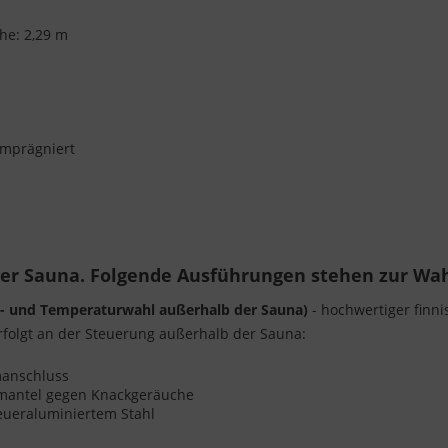
he: 2,29 m
imprägniert
rer Sauna. Folgende Ausführungen stehen zur Wah
t- und Temperaturwahl außerhalb der Sauna)
- hochwertiger finni
folgt an der Steuerung außerhalb der Sauna:
omanschluss
enmantel gegen Knackgeräuche
eueraluminiertem Stahl