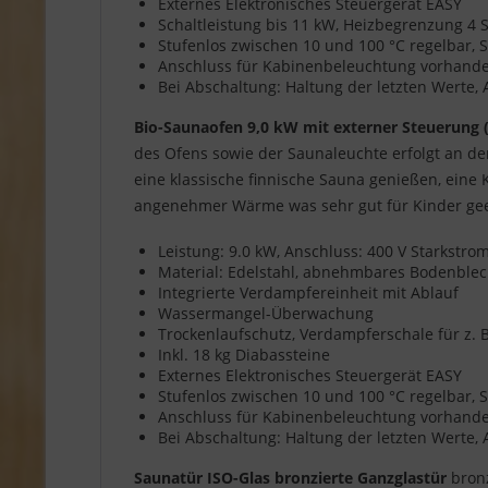
Externes Elektronisches Steuergerät EASY
Schaltleistung bis 11 kW, Heizbegrenzung 4
Stufenlos zwischen 10 und 100 °C regelbar, S
Anschluss für Kabinenbeleuchtung vorhanden,
Bei Abschaltung: Haltung der letzten Werte,
Bio-Saunaofen 9,0 kW mit externer Steuerung 
des Ofens sowie der Saunaleuchte erfolgt an d
eine klassische finnische Sauna genießen, eine
angenehmer Wärme was sehr gut für Kinder geei
Leistung: 9.0 kW, Anschluss: 400 V Starkstr
Material: Edelstahl, abnehmbares Bodenble
Integrierte Verdampfereinheit mit Ablauf
Wassermangel-Überwachung
Trockenlaufschutz, Verdampferschale für z. B
Inkl. 18 kg Diabassteine
Externes Elektronisches Steuergerät EASY
Stufenlos zwischen 10 und 100 °C regelbar, So
Anschluss für Kabinenbeleuchtung vorhanden,
Bei Abschaltung: Haltung der letzten Werte,
Saunatür ISO-Glas bronzierte Ganzglastür
bronz