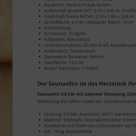
Bauweise: Steck-Schraub-System
Außenmaß gesamt BxT: 2,19 x 3,85 m, Firsthö
Innenmaß Sauna BxTxH: 2,19 x 1,85 x 2,06 m
Grundfläche: 6,9 m², Umbauter Raum: 14 m³
Fronteinstieg
Schneelast: 75 kg/m²
Fußboden: Massivholz
Unterkonstruktion: 60 mm breit, kesseldruck
Außendach: Tonnendach
Saunadach Bauweise: Bohlen
Dachfläche: 13,2 m²
Bedarf Dachbahn: 7 Rollen
Der Saunaofen ist das Herzstück Ih
Saunaofen 9,0 kW mit externer Steuerung (Zei
Bedienung des Ofens sowie der Saunaleuchte er
Leistung: 9.0 kW, Anschluss: 400 V Starkstr
Material: Edelstahl, Feueraluminierter Inn
Rückwand und Elektroanschlusskasten aus f
Inkl. 18 kg Diabassteine