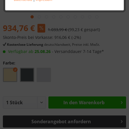
934,76 €
1.033,99 €
(99,23 € gespart)
Skonto-Preis bei Vorkasse: 916,06 € (-2%)
Kostenlose Lieferung
deutschlandweit, Preise inkl. MwSt.
Verfügbar ab
25.08.26
- Versanddauer 7-14 Tage*
Farbe:
In den
Warenkorb
Sonderangebot anfordern