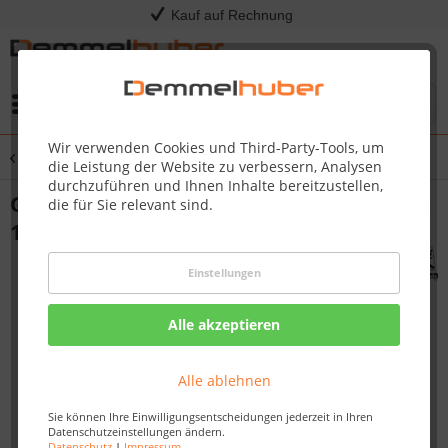
Kauf auf Rechnung
Menü
Wir verwenden Cookies und Third-Party-Tools, um
Übersicht
Geräteschuppen
die Leistung der Website zu verbessern, Analysen
durchzuführen und Ihnen Inhalte bereitzustellen,
Gartenhaus Holz AMBERG 3 2,46 x 1,86 m
die für Sie relevant sind.
19 mm Geräteschuppen
Einstellungen
Alle akzeptieren
Alle ablehnen
Sie können Ihre Einwilligungsentscheidungen jederzeit in Ihren
Datenschutzeinstellungen ändern.
Datenschutz
|
Impressum