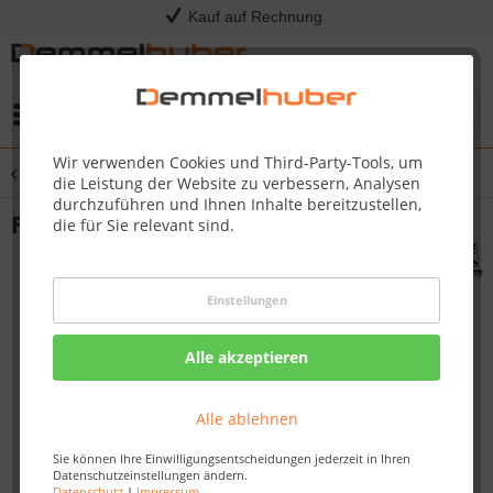
Kauf auf Rechnung
Menü
Wir verwenden Cookies und Third-Party-Tools, um
Übersicht
Fußböden
die Leistung der Website zu verbessern, Analysen
durchzuführen und Ihnen Inhalte bereitzustellen,
Fußboden für Sockelmaß 4,90 x 4,00 m
die für Sie relevant sind.
Einstellungen
Alle akzeptieren
Alle ablehnen
Sie können Ihre Einwilligungsentscheidungen jederzeit in Ihren
Datenschutzeinstellungen ändern.
Datenschutz
|
Impressum