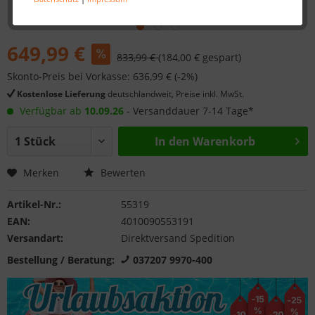
649,99 €
833,99 €
(184,00 € gespart)
Skonto-Preis bei Vorkasse: 636,99 € (-2%)
Kostenlose Lieferung
deutschlandweit, Preise inkl. MwSt.
Verfügbar ab
10.09.26
- Versanddauer 7-14 Tage*
In den
Warenkorb
Merken
Bewerten
Artikel-Nr.:
55319
EAN:
4010090553191
Versandart:
Direktversand Spedition
Bestellung / Beratung:
037207 9970-400