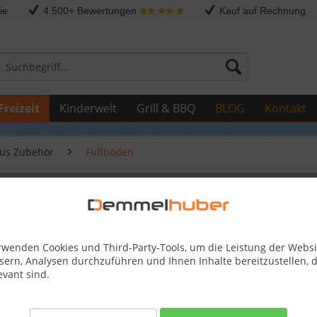
ie
4.500+ Bewertungen
Kauf auf Rechnung
Freizeit
Kinderwelt
Grill & BBQ
BLOG
Kontakt
us Zubehör
Fußböden
4,00 x 2,13 m
rwenden Cookies und Third-Party-Tools, um die Leistung der Websi
sern, Analysen durchzuführen und Ihnen Inhalte bereitzustellen, d
379,99
evant sind.
Skonto-Preis
Kostenlose 