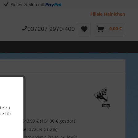
Sicher zahlen mit
Filiale Hainichen
037207 9970-400
0,00 €
te zu
ie für
 €
543,99 €
(164,00 € gespart)
 bei Vorkasse: 372,39 € (-2%)
Lieferung
deutschlandweit, Preise inkl. MwSt.