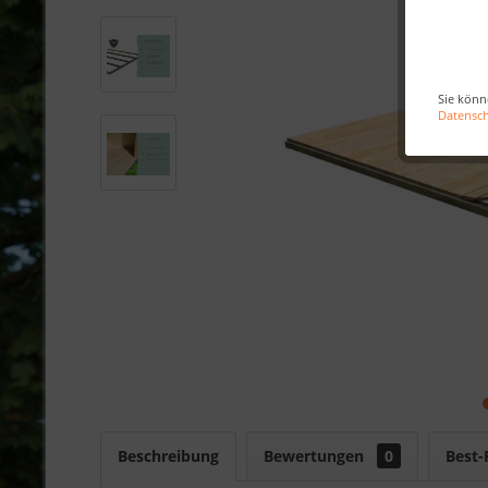
Sie könn
Datensc
Beschreibung
Bewertungen
0
Best-