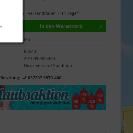
Garantie
r ab
25.08.26
- Versanddauer 7-14 Tage*
In den
Warenkorb
rn.
Bewerten
83543
4010090835433
Direktversand Spedition
 Beratung:
037207 9970-400