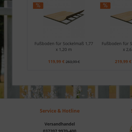
Fußboden für Sockelmaß 1,77
Fußboden für 
x 1,20 m
x 2,
119,99 €
219,99 €
263,99 €
Service & Hotline
Versandhandel
037207 9970-400