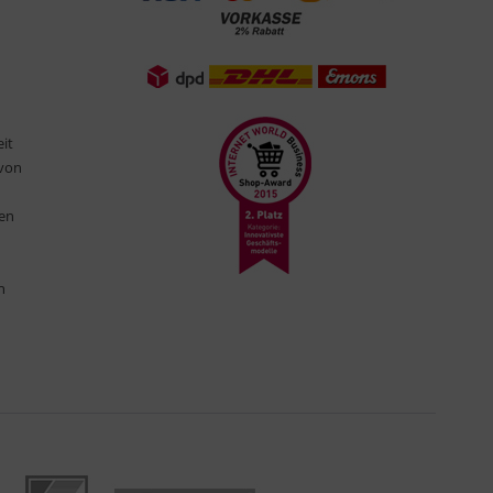
eit
 von
ten
n