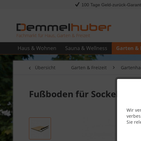
100 Tage Geld-zurück-Garant
Fachmarkt für Haus, Garten & Freizeit
Haus & Wohnen
Sauna & Wellness
Garten & 
Übersicht
Garten & Freizeit
Gartenha
Fußboden für Sockelmaß 
Wir ve
verbes
Sie rel