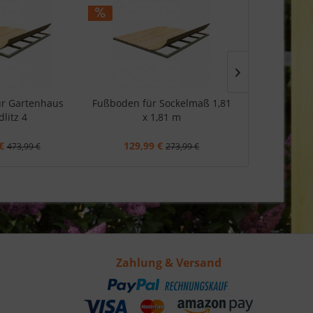
r Gartenhaus
Fußboden für Sockelmaß 1,81
Fußboden für
litz 4
x 1,81 m
x 
€
129,99 €
139,99
473,99 €
273,99 €
Zahlung & Versand