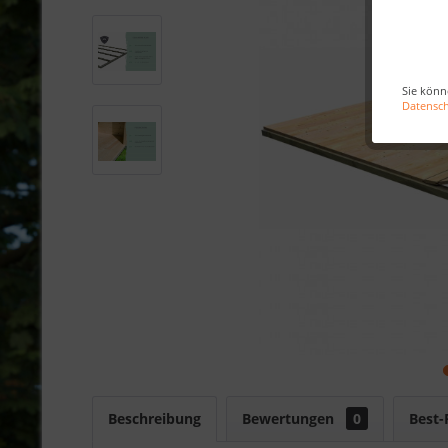
Sie könn
Datensc
Beschreibung
Bewertungen
0
Best-