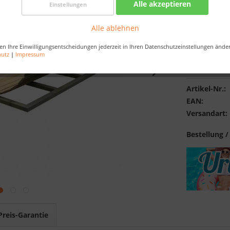
Alle akzeptieren
Einstellungen
Best-Preis-
Verfügba
Alle ablehnen
en Ihre Einwilligungsentscheidungen jederzeit in Ihren Datenschutzeinstellungen ände
hutz
|
Impressum
Merken
Artikel-Nr.:
EAN:
Versandart:
Bestellung /
Preis-Garantie