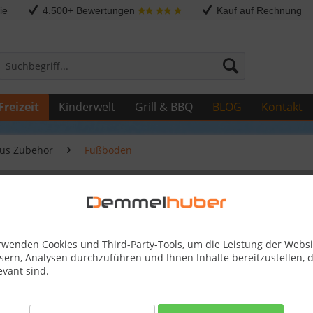
ie
4.500+ Bewertungen
Kauf auf Rechnung
Freizeit
Kinderwelt
Grill & BBQ
BLOG
Kontakt
us Zubehör
Fußböden
3,70 x 2,80 m
rwenden Cookies und Third-Party-Tools, um die Leistung der Websi
sern, Analysen durchzuführen und Ihnen Inhalte bereitzustellen, d
379,99
evant sind.
Skonto-Preis
Kostenlose 