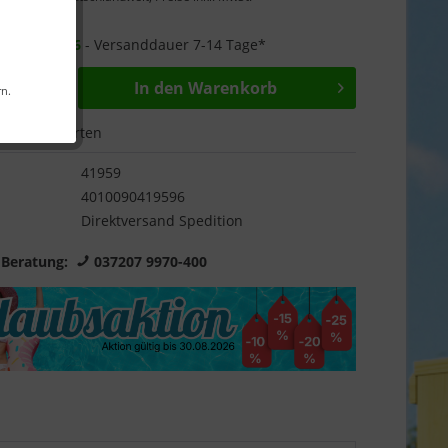
Garantie
r ab
26.08.26
- Versanddauer 7-14 Tage*
In den
Warenkorb
rn.
Bewerten
41959
4010090419596
Direktversand Spedition
 Beratung:
037207 9970-400