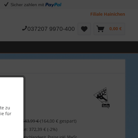
Sicher zahlen mit
Filiale Hainichen
037207 9970-400
0,00 €
te zu
ie für
 €
543,99 €
(164,00 € gespart)
 bei Vorkasse: 372,39 € (-2%)
Lieferung
deutschlandweit, Preise inkl. MwSt.