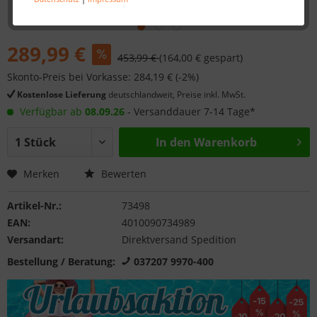
289,99 €
453,99 €
(164,00 € gespart)
Skonto-Preis bei Vorkasse: 284,19 € (-2%)
Kostenlose Lieferung
deutschlandweit, Preise inkl. MwSt.
Verfügbar ab
08.09.26
- Versanddauer 7-14 Tage*
In den
Warenkorb
Merken
Bewerten
Artikel-Nr.:
73498
EAN:
4010090734989
Versandart:
Direktversand Spedition
Bestellung / Beratung:
037207 9970-400