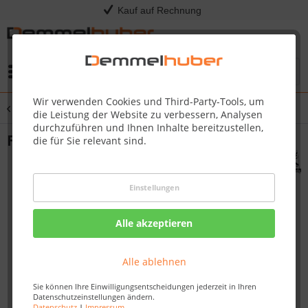
Kauf auf Rechnung
Menü
Wir verwenden Cookies und Third-Party-Tools, um
Übersicht
Fußböden
die Leistung der Website zu verbessern, Analysen
durchzuführen und Ihnen Inhalte bereitzustellen,
Fußboden für Sockelmaß 3,40 x 2,30 m
die für Sie relevant sind.
Einstellungen
Alle akzeptieren
Alle ablehnen
Sie können Ihre Einwilligungsentscheidungen jederzeit in Ihren
Datenschutzeinstellungen ändern.
Datenschutz
|
Impressum