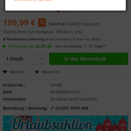
199,99 €
353,99 €
(154,00 € gespart)
Skonto-Preis bei Vorkasse: 195,99 € (-2%)
Kostenlose Lieferung
deutschlandweit, Preise inkl. MwSt.
Verfügbar ab
26.08.26
- Versanddauer 7-14 Tage*
In den
Warenkorb
Merken
Bewerten
Artikel-Nr.:
54195
EAN:
4010090541952
Versandart:
Direktversand Spedition
Bestellung / Beratung:
037207 9970-400