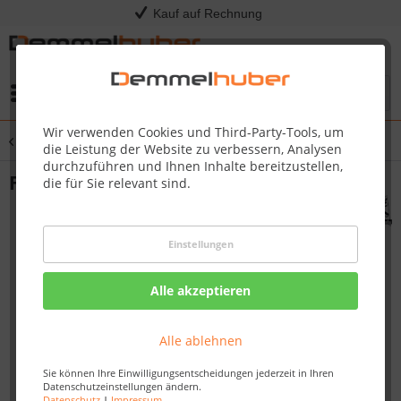
Kauf auf Rechnung
Menü
Wir verwenden Cookies und Third-Party-Tools, um
Übersicht
Fußböden
die Leistung der Website zu verbessern, Analysen
durchzuführen und Ihnen Inhalte bereitzustellen,
Fußboden für Sockelmaß 2,38 x 2,13 m
die für Sie relevant sind.
Einstellungen
Alle akzeptieren
Alle ablehnen
Sie können Ihre Einwilligungsentscheidungen jederzeit in Ihren
Datenschutzeinstellungen ändern.
Datenschutz
|
Impressum