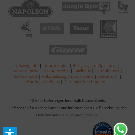
|
Spielgeräte
|
Infrarotkabine
|
Holzgaragen
|
Spielturm
|
Wellenrutsche
|
Teakholzmöbel
|
Spielhaus
|
Gartenhäuser
|
Gartenmöbel
|
Holzspielzeug
|
Saunakabine
|
Kletterturm
|
Gartengerätehaus
|
Gartengeräteschuppen
|
*Gilt für Lieferungen innerhalb Deutschlands.
Lieferzeiten für andere Länder und Informationen zur Berechnung des
Liefertermins siehe
Versandinfoseite
.