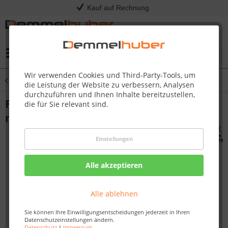
Kauf auf Rechnung
Menü
Wir verwenden Cookies und Third-Party-Tools, um
Übersicht
Saunafass
die Leistung der Website zu verbessern, Analysen
durchzuführen und Ihnen Inhalte bereitzustellen,
Fasssauna QUADRO 3 1,99 x 3,55 m 38
die für Sie relevant sind.
mm
Einstellungen
Alle akzeptieren
Alle ablehnen
Sie können Ihre Einwilligungsentscheidungen jederzeit in Ihren
Datenschutzeinstellungen ändern.
Datenschutz
|
Impressum