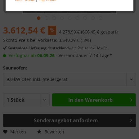
3.612,54 €
4.278,99 €
(666,45 € gespart)
Skonto-Preis bei Vorkasse: 3.540,29 € (-2%)
Kostenlose Lieferung
deutschlandweit, Preise inkl. MwSt.
Verfügbar ab
06.09.26
- Versanddauer 7-14 Tage*
Saunaofen:
In den
Warenkorb
Sonderangebot anfordern
Merken
Bewerten