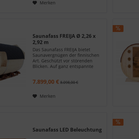
Merken
Saunafass FREIJA Ø 2,26 x
2,92 m
Das Saunafass FREIJA bietet
Saunavergnügen der finnischen
Art. Geschützt vor störenden
Blicken. Auf ganz entspannte
Weise das eigene
Wellnessprogramm starten. Im
7.899,00 €
8.098,00 €
eigenen Garten - wann immer Sie
mögen. Der Wellnesstempel im
eigenen...
Merken
Saunafass LED Beleuchtung