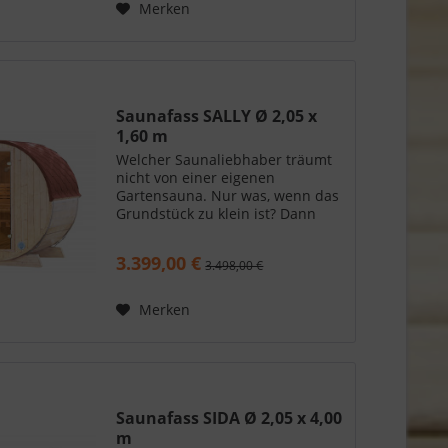
Merken
Saunafass SALLY Ø 2,05 x
1,60 m
Welcher Saunaliebhaber träumt
nicht von einer eigenen
Gartensauna. Nur was, wenn das
Grundstück zu klein ist? Dann
sollten Sie sich das Saunafass
SALLY von Finnhaus Wolff
3.399,00 €
3.498,00 €
anschauen. Sie passt auch in
wirklich kleine Gärten oder sogar
auf...
Merken
Saunafass SIDA Ø 2,05 x 4,00
m