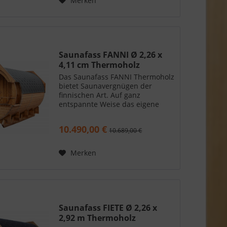
Merken
Saunafass FANNI Ø 2,26 x
4,11 cm Thermoholz
Das Saunafass FANNI Thermoholz
bietet Saunavergnügen der
finnischen Art. Auf ganz
entspannte Weise das eigene
Wellnessprogramm starten. Im
eigenen Garten - wann immer Sie
10.490,00 €
10.689,00 €
mögen. Die beiden Fenster in der
Rückwand bringen
wohltuendes...
Merken
Saunafass FIETE Ø 2,26 x
2,92 m Thermoholz