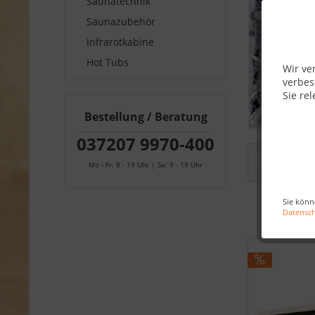
Saunatechnik
Saunazubehör
Infrarotkabine
Hot Tubs
Wir ve
verbes
Sie rel
Bestellung / Beratung
037207 9970-400
Filtern
Mo - Fr: 8 - 19 Uhr | Sa: 9 - 19 Uhr
Sie könn
Datensc