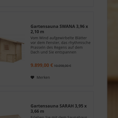
Gartensauna SWANA 3,96 x
2,10 m
Vom Wind aufgewirbelte Blätter
vor dem Fenster, das rhythmische
Prasseln des Regens auf dem
Dach und Sie entspannen
geschützt bei 70 Grad. Entdecken
Sie das Saunahaus SWANA! Denn
9.899,00 €
10.098,00 €
damit holen Sie sich Ihre
Wellness-Oase direkt in den...
Merken
Gartensauna SARAH 3,95 x
3,66 m
Erleben Sie mit dem Saunahaus