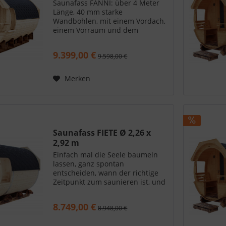
Saunafass FANNI: über 4 Meter
Länge, 40 mm starke
Wandbohlen, mit einem Vordach,
einem Vorraum und dem
Saunaraum. So geht Wohlfühlen
im eigenen Garten. Wann immer
9.399,00 €
9.598,00 €
Sie Zeit und Lust haben. Ihre
Nachbarn werden staunen. Ein
Saunafass im...
Merken
Saunafass FIETE Ø 2,26 x
2,92 m
Einfach mal die Seele baumeln
lassen, ganz spontan
entscheiden, wann der richtige
Zeitpunkt zum saunieren ist, und
nur mit Bademantel bekleidet
loslaufen. Das geht so nur im
8.749,00 €
8.948,00 €
eigenen Garten - mit dem
Saunafass FIETE. Urlaubsgefühl...