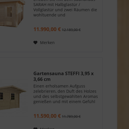
SARAH mit Halbglastür /
Vollglastür und zwei Räumen die
wohltuende und
gesundheitsfördernde Wirkung
eines Saunagangs in Ihrem
11.990,00 €
12.189,00 €
eigenen Garten. Das moderne
Flachdach-Saunahaus SARAH mit
Halbglastür /...
Merken
Gartensauna STEFFI 3,95 x
3,66 cm
Einen erholsamen Aufguss
zelebrieren, den Duft des Holzes
und des selbstgewählten Aromas
genießen und mit einem Gefühl
der Schwerelosigkeit ins Bett
fallen. Das geht mit der
11.590,00 €
11.789,00 €
Gartensauna STEFFI. Der
Saunaraum mit knapp 4 m² ist
mit...