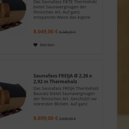
Das Saunafass FIETE Thermoholz
bietet Saunavergnügen der
finnischen Art. Auf ganz
entspannte Weise das eigene
Wellnessprogramm starten. Im
eigenen Garten - wann immer Sie
8.049,00 €
8.248,00 €
mögen. Das Halbrundglas in der
Rückwand bringt wohltuendes...
Merken
Saunafass FREIJA Ø 2,26 x
2,92 m Thermoholz
Das Saunafass FREIJA Thermoholz
Bausatz bietet Saunavergnügen
der finnischen Art. Geschützt vor
störenden Blicken. Auf ganz
entspannte Weise das eigene
Wellnessprogramm starten. Im
8.899,00 €
9.098,00 €
eigenen Garten - wann immer Sie
mögen. Nur noch den...