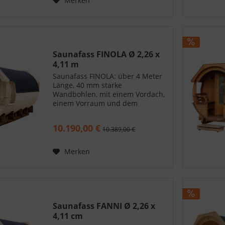
Merken
Saunafass FINOLA Ø 2,26 x
4,11 m
Saunafass FINOLA: über 4 Meter
Länge, 40 mm starke
Wandbohlen, mit einem Vordach,
einem Vorraum und dem
Saunaraum. So geht Wohlfühlen
im eigenen Garten. Wann immer
10.190,00 €
10.389,00 €
Sie Zeit und Lust haben. Ihre
Nachbarn werden staunen. Ein
Saunafass im...
Merken
Saunafass FANNI Ø 2,26 x
4,11 cm