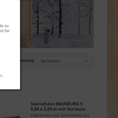
te zu
ie für
Sortierung:
rn.
Saunahaus MAINBURG 5
5,09 x 3,69 m mit Vorraum
Eckblenden und Türschwelle aus