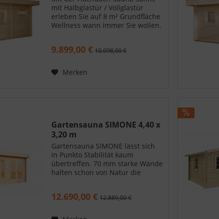
mit Halbglastür / Vollglastür
erleben Sie auf 8 m² Grundfläche
Wellness wann immer Sie wollen.
Im eigenen Garten. Saunahaus
SANNE mit Halbglastür /
9.899,00 €
10.098,00 €
Vollglastür lädt zum Entspannen
im eigenen Garten auf hohem...
Merken
Gartensauna SIMONE 4,40 x
3,20 m
Gartensauna SIMONE lässt sich
in Punkto Stabilität kaum
übertreffen. 70 mm starke Wände
halten schon von Natur die
Wärme dort, wo sie bleiben soll.
Drei fast bodentiefe Fenster
12.690,00 €
12.889,00 €
bringen wohltuendes Licht in den
großzügigen Ruheraum....