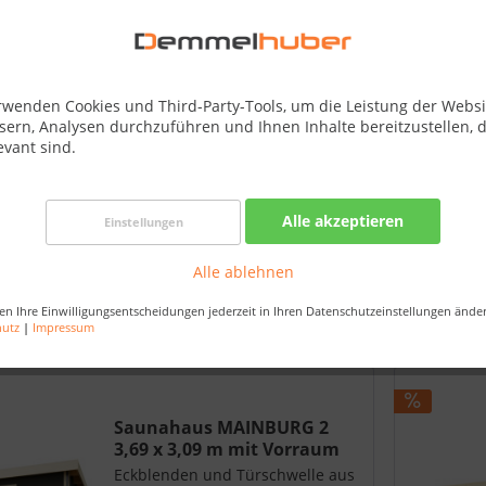
rwenden Cookies und Third-Party-Tools, um die Leistung der Websi
sern, Analysen durchzuführen und Ihnen Inhalte bereitzustellen, d
evant sind.
Alle akzeptieren
Einstellungen
Alle ablehnen
en Ihre Einwilligungsentscheidungen jederzeit in Ihren Datenschutzeinstellungen ände
Vorherige Artikel laden
hutz
|
Impressum
Saunahaus MAINBURG 2
3,69 x 3,09 m mit Vorraum
Eckblenden und Türschwelle aus