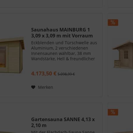
Saunahaus MAINBURG 1
3,09 x 3,09 m mit Vorraum
Eckblenden und Türschwelle aus
Aluminium, 2 verschiedenen
Innensaunen wählbar, 38 mm
Wandstärke, Hell & freundlicher
Innenraum
4.173,50 €
5.098,99 €
Merken
Gartensauna SANNE 4,13 x
2,10 m
Mit der Flachdach-Sauna Sanne