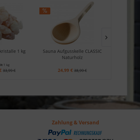
ristalle 1 kg
Sauna Aufgusskelle CLASSIC
Sauna Kli
Naturholz
Pr
lt
1 kg
€
24,99 €
65,99
33,99 €
38,99 €
Zahlung & Versand