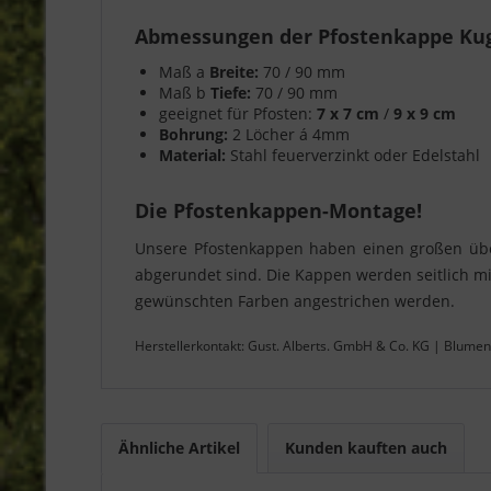
Abmessungen der Pfostenkappe Kug
Maß a
Breite:
70 / 90 mm
Maß b
Tiefe:
70 / 90 mm
geeignet für Pfosten:
7 x 7 cm
/
9 x 9 cm
Bohrung:
2 Löcher á 4mm
Material:
Stahl feuerverzinkt oder Edelstahl
Die Pfostenkappen-Montage!
Unsere Pfostenkappen haben einen großen über
abgerundet sind. Die Kappen werden seitlich mi
gewünschten Farben angestrichen werden.
Herstellerkontakt: Gust. Alberts. GmbH & Co. KG | Blumen
Ähnliche Artikel
Kunden kauften auch