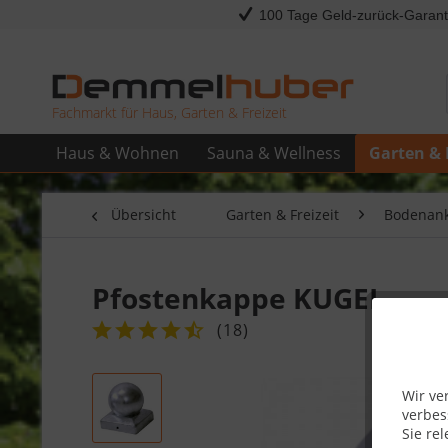
100 Tage Geld-zurück-Garant
Fachmarkt für Haus, Garten & Freizeit
Haus & Wohnen
Sauna & Wellness
Garten & 
Übersicht
Garten & Freizeit
Bodenank
Pfostenkappe KUGEL
(
18
)
Wir ve
verbes
Sie rel