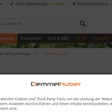
ie
4.500+ Bewertungen
Kauf auf Rechnung
Freizeit
Kinderwelt
Grill & BBQ
BLOG
Kontakt
er & Pfostenträger
Pfostenkappen
2,79 €
rwenden Cookies und Third-Party-Tools, um die Leistung der Websi
sern, Analysen durchzuführen und Ihnen Inhalte bereitzustellen, d
Skonto-Preis
evant sind.
inkl. MwSt.
zzg