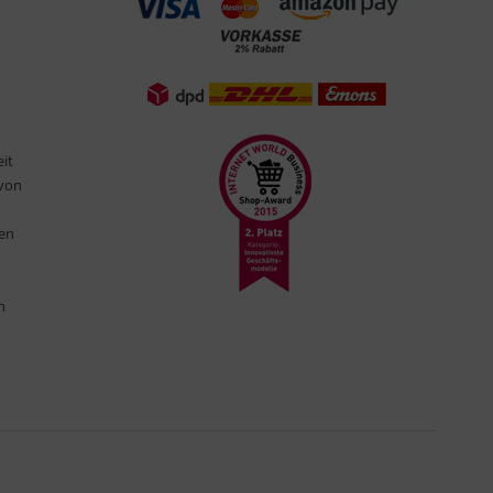
eit
 von
ten
n