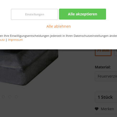
Best-Preis-
Artikel au
Alle akzeptieren
Einstellungen
Bestellen Sie 
Alle ablehnen
Sekunden
, da
en Ihre Einwilligungsentscheidungen jederzeit in Ihren Datenschutzeinstellungen ände
Größe:
hutz
|
Impressum
71 mm
Material:
Merken