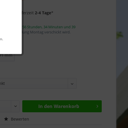
Garantie
f Lager
- Lieferzeit
2-4 Tage
*
innerhalb von
56 Stunden, 34 Minuten und 39
mit die Bestellung Montag verschickt wird.
rn.
91 mm
In den
Warenkorb
Bewerten