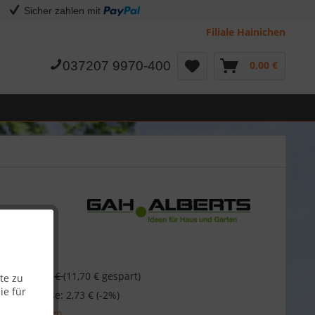
Sicher zahlen mit
Filiale Hainichen
037207 9970-400
0,00 €
14,49 €
(11,70 € gespart)
te zu
ie für
 bei Vorkasse: 2,73 € (-2%)
l. Versandkosten