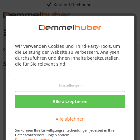
Kauf auf Rechnung
Menü
Wir verwenden Cookies und Third-Party-Tools, um
Übersicht
Stahl-Vorgartenzaun MADRID
die Leistung der Website zu verbessern, Analysen
durchzuführen und Ihnen Inhalte bereitzustellen,
Stahl-Zaunfeld MADRID
die für Sie relevant sind.
Einstellungen
Alle akzeptieren
Alle ablehnen
Sie können Ihre Einwilligungsentscheidungen jederzeit in Ihren
Datenschutzeinstellungen ändern.
Datenschutz
|
Impressum