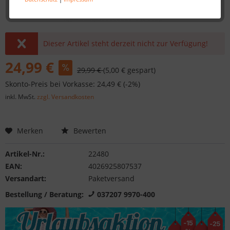
Dieser Artikel steht derzeit nicht zur Verfügung!
24,99 €
29,99 €
(5,00 € gespart)
Skonto-Preis bei Vorkasse: 24,49 € (-2%)
inkl. MwSt.
zzgl. Versandkosten
Merken
Bewerten
Artikel-Nr.:
22480
EAN:
4026925807537
Versandart:
Paketversand
Bestellung / Beratung:
037207 9970-400