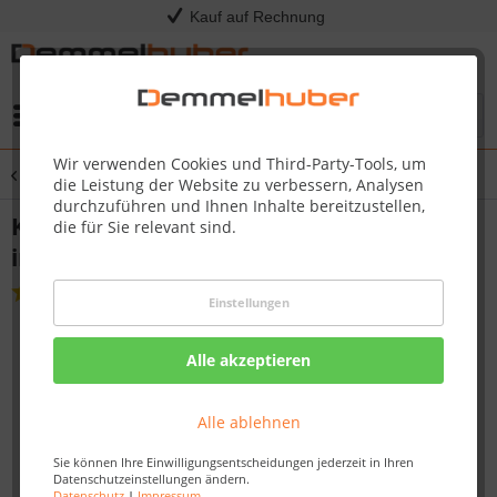
Kauf auf Rechnung
Menü
Wir verwenden Cookies und Third-Party-Tools, um
Übersicht
Gartenhelfer & Dekoration
die Leistung der Website zu verbessern, Analysen
durchzuführen und Ihnen Inhalte bereitzustellen,
Komposter Holz 100 x 100 cm 448 Liter
die für Sie relevant sind.
imprägniert
(
22
)
Einstellungen
Alle akzeptieren
Alle ablehnen
Sie können Ihre Einwilligungsentscheidungen jederzeit in Ihren
Datenschutzeinstellungen ändern.
Datenschutz
|
Impressum